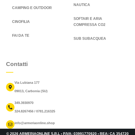
NAUTICA
CAMPING E OUTDOOR
SOFTAIR E ARIA
CINOFILIA
COMPRESSA CO2
FAI DA TE
SUB SUBACQUEA
Contatti
Via Lubiana 177
09013, Carbonia (SU)
349.3930970
324.8267456 / 0781.216325
info@armeriaonline.shop
© 2026 ARMERIAONLINE S.R.L • P.IVA: 03991770920 • REA: CA 354720