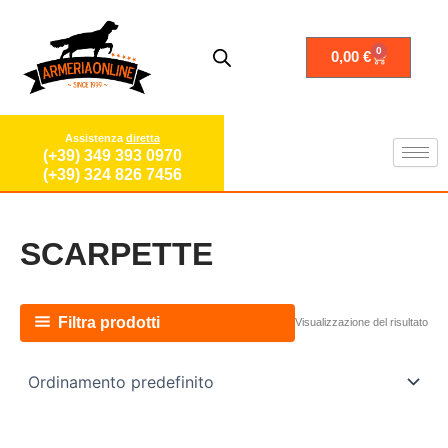
Vai
al
contenuto
0
Carrello
0,00
€
Assistenza
diretta
(+39) 349 393 0970
(+39) 324 826 7456
SCARPETTE
Filtra prodotti
Visualizzazione del risultato