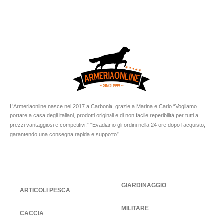
L’Armeriaonline nasce nel 2017 a Carbonia, grazie a Marina e Carlo “Vogliamo
portare a casa degli italiani, prodotti originali e di non facile reperibilità per tutti a
prezzi vantaggiosi e competitivi.” “Evadiamo gli ordini nella 24 ore dopo l’acquisto,
garantendo una consegna rapida e supporto”.
GIARDINAGGIO
ARTICOLI PESCA
MILITARE
CACCIA