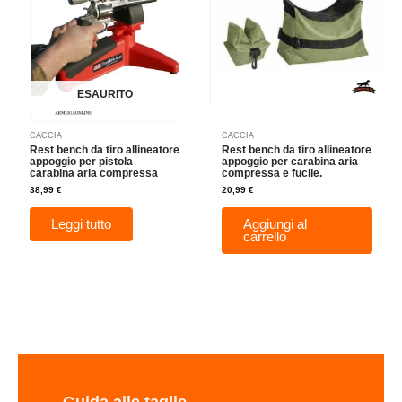
ESAURITO
CACCIA
CACCIA
Rest bench da tiro allineatore
Rest bench da tiro allineatore
appoggio per pistola
appoggio per carabina aria
carabina aria compressa
compressa e fucile.
38,99
€
20,99
€
Leggi tutto
Aggiungi al
carrello
Guida alle taglie