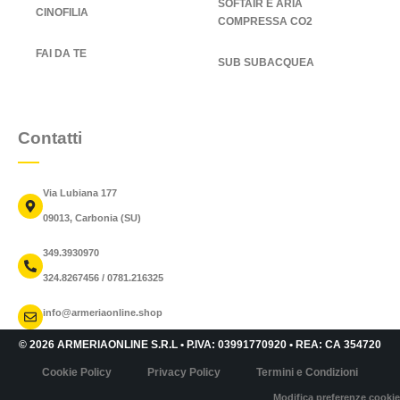
SOFTAIR E ARIA
CINOFILIA
COMPRESSA CO2
FAI DA TE
SUB SUBACQUEA
Contatti
Via Lubiana 177
09013, Carbonia (SU)
349.3930970
324.8267456 / 0781.216325
info@armeriaonline.shop
© 2026 ARMERIAONLINE S.R.L • P.IVA: 03991770920 • REA: CA 354720
Cookie Policy
Privacy Policy
Termini e Condizioni
Modifica preferenze cookie