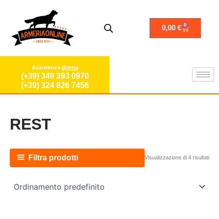
Vai
al
contenuto
0
Carrello
0,00
€
Assistenza
diretta
(+39) 349 393 0970
(+39) 324 826 7456
REST
Filtra prodotti
Visualizzazione di 4 risultati