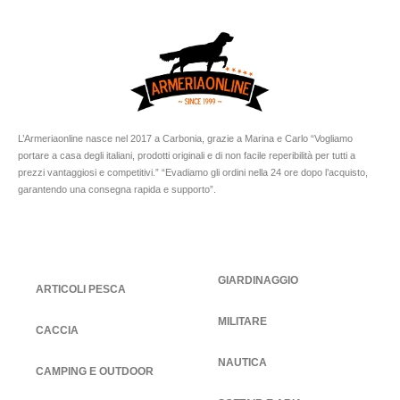
L’Armeriaonline nasce nel 2017 a Carbonia, grazie a Marina e Carlo “Vogliamo
portare a casa degli italiani, prodotti originali e di non facile reperibilità per tutti a
prezzi vantaggiosi e competitivi.” “Evadiamo gli ordini nella 24 ore dopo l’acquisto,
garantendo una consegna rapida e supporto”.
GIARDINAGGIO
ARTICOLI PESCA
MILITARE
CACCIA
NAUTICA
CAMPING E OUTDOOR