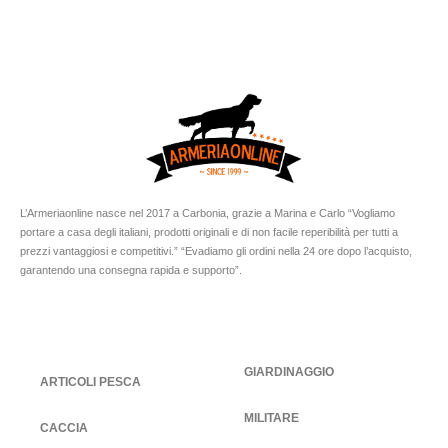
L’Armeriaonline nasce nel 2017 a Carbonia, grazie a Marina e Carlo “Vogliamo
portare a casa degli italiani, prodotti originali e di non facile reperibilità per tutti a
prezzi vantaggiosi e competitivi.” “Evadiamo gli ordini nella 24 ore dopo l’acquisto,
garantendo una consegna rapida e supporto”.
GIARDINAGGIO
ARTICOLI PESCA
MILITARE
CACCIA