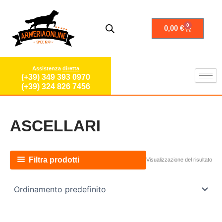
Vai
al
contenuto
0
Carrello
0,00
€
Assistenza
diretta
(+39) 349 393 0970
(+39) 324 826 7456
ASCELLARI
Filtra prodotti
Visualizzazione del risultato