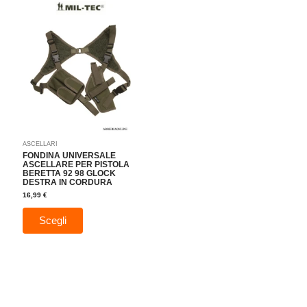
Questo
prodotto
ha
più
varianti.
Le
opzioni
possono
essere
scelte
nella
ASCELLARI
pagina
FONDINA UNIVERSALE
del
ASCELLARE PER PISTOLA
BERETTA 92 98 GLOCK
prodotto
DESTRA IN CORDURA
16,99
€
Scegli