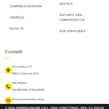
NAUTICA
CAMPING E OUTDOOR
SOFTAIR E ARIA
CINOFILIA
COMPRESSA CO2
FAI DA TE
SUB SUBACQUEA
Contatti
Via Lubiana 177
09013, Carbonia (SU)
349.3930970
324.8267456 / 0781.216325
info@armeriaonline.shop
© 2026 ARMERIAONLINE S.R.L • P.IVA: 03991770920 • REA: CA 354720