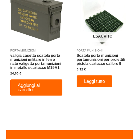
ESAURITO
PORTA MUNIZIONI
PORTA MUNIZIONI
valigia casetta scatola porta
Scatola porta munizioni
munizioni militare in ferro
portamunizioni per proiettili
nato valigetta portamunizioni
pistola cartucce calibro 9
in metallo scartucce M19A1
5,32
€
24,00
€
Leggi tutto
Aggiungi al
carrello