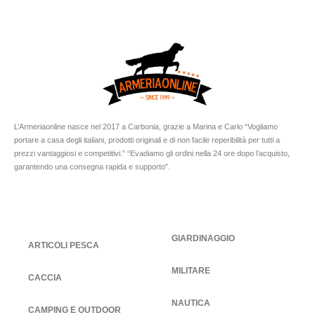
L’Armeriaonline nasce nel 2017 a Carbonia, grazie a Marina e Carlo “Vogliamo
portare a casa degli italiani, prodotti originali e di non facile reperibilità per tutti a
prezzi vantaggiosi e competitivi.” “Evadiamo gli ordini nella 24 ore dopo l’acquisto,
garantendo una consegna rapida e supporto”.
GIARDINAGGIO
ARTICOLI PESCA
MILITARE
CACCIA
NAUTICA
CAMPING E OUTDOOR