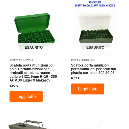
ESAURITO
ESAURITO
PORTA MUNIZIONI
PORTA MUNIZIONI
Scatola porta munizioni 50
Scatola porta munizioni
colpi Portamunizioni per
portamunizioni per proiettili
proiettili pistola cartucce
pistola cartucce 308 30-06
calibro 9X21 9mm 9×19 –380
6,99
€
ACP 30 Luger 9 Makarov
5,90
€
Leggi tutto
Leggi tutto