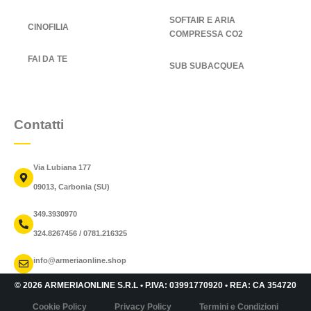
SOFTAIR E ARIA
CINOFILIA
COMPRESSA CO2
FAI DA TE
SUB SUBACQUEA
Contatti
Via Lubiana 177
09013, Carbonia (SU)
349.3930970
324.8267456 / 0781.216325
info@armeriaonline.shop
© 2026 ARMERIAONLINE S.R.L • P.IVA: 03991770920 • REA: CA 354720
Cookie Policy
Privacy Policy
Termini e Condizioni