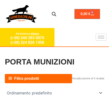
Vai
al
contenuto
0
Carrello
0,00
€
Assistenza
diretta
(+39) 349 393 0970
(+39) 324 826 7456
PORTA MUNIZIONI
Filtra prodotti
Visualizzazione di 4 risultati