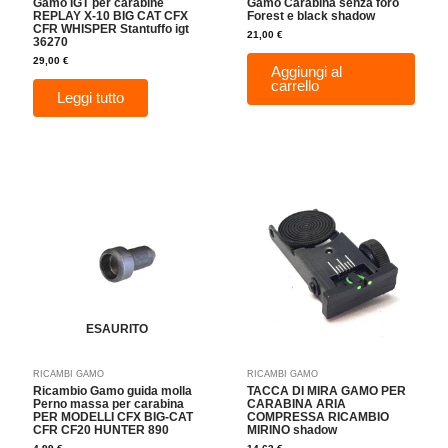
Gamo IGT per carabine
Gamo Carabina senza foro
REPLAY X-10 BIG CAT CFX
Forest e black shadow
CFR WHISPER Stantuffo igt
21,00
€
36270
29,00
€
Aggiungi al
carrello
Leggi tutto
ESAURITO
RICAMBI GAMO
RICAMBI GAMO
Ricambio Gamo guida molla
TACCA DI MIRA GAMO PER
Perno massa per carabina
CARABINA ARIA
PER MODELLI CFX BIG-CAT
COMPRESSA RICAMBIO
CFR CF20 HUNTER 890
MIRINO shadow