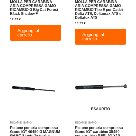
MOLLA PER CARABINA
MOLLA PER CARABINA
ARIA COMPRESSA GAMO
ARIA COMPRESSA GAMO
RICAMBIO G Big Cat-Forest-
RICAMBIO Tipo E per Cadet
Black Shadow F
Delta ATS, Deltamax ATS e
Deltafox ATS
17,99
€
13,99
€
Aggiungi al
Aggiungi al
carrello
carrello
ESAURITO
RICAMBI GAMO
RICAMBI GAMO
Pistone per aria compressa
Pistone per aria compressa
Gamo IGT 40450 G MAGNUM
Gamo IGT carabine 35450
GAMO Stantuffo replay
per carabina REPLAY X10