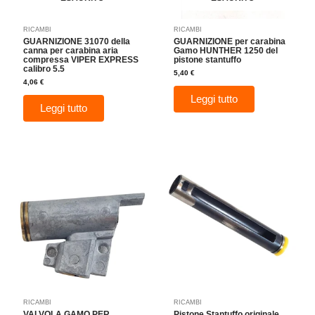
RICAMBI
RICAMBI
GUARNIZIONE 31070 della
GUARNIZIONE per carabina
canna per carabina aria
Gamo HUNTHER 1250 del
compressa VIPER EXPRESS
pistone stantuffo
calibro 5.5
5,40
€
4,06
€
Leggi tutto
Leggi tutto
RICAMBI
RICAMBI
VALVOLA GAMO PER
Pistone Stantuffo originale