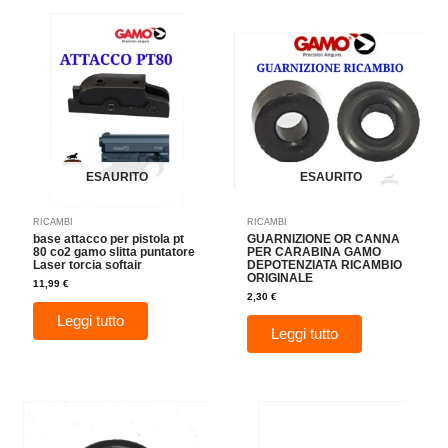
ESAURITO
ESAURITO
RICAMBI
RICAMBI
base attacco per pistola pt
GUARNIZIONE OR CANNA
80 co2 gamo slitta puntatore
PER CARABINA GAMO
Laser torcia softair
DEPOTENZIATA RICAMBIO
ORIGINALE
11,99
€
2,30
€
Leggi tutto
Leggi tutto