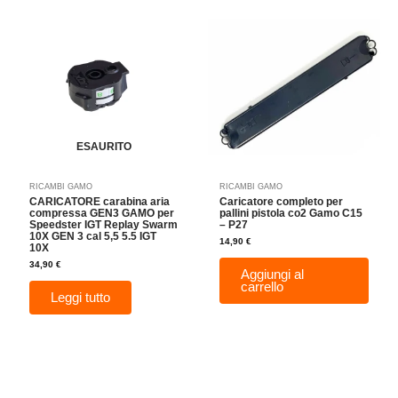
ESAURITO
RICAMBI GAMO
RICAMBI GAMO
CARICATORE carabina aria
Caricatore completo per
compressa GEN3 GAMO per
pallini pistola co2 Gamo C15
Speedster IGT Replay Swarm
– P27
10X GEN 3 cal 5,5 5.5 IGT
14,90
€
10X
34,90
€
Aggiungi al
carrello
Leggi tutto