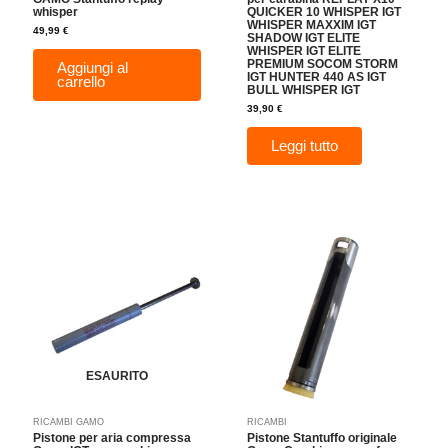
whisper
QUICKER 10 WHISPER IGT
WHISPER MAXXIM IGT
49,99
€
SHADOW IGT ELITE
WHISPER IGT ELITE
PREMIUM SOCOM STORM
Aggiungi al
IGT HUNTER 440 AS IGT
carrello
BULL WHISPER IGT
39,90
€
Leggi tutto
ESAURITO
RICAMBI GAMO
RICAMBI
Pistone per aria compressa
Pistone Stantuffo originale