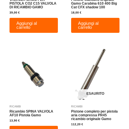
PISTOLA CO2 C15 VALVOLA
Gamo Carabina 610 400 Big
DI RICAMBIO GAMO
Cat CFX shadow 100
39,00
€
18,00
€
Aggiungi al
Aggiungi al
carrello
carrello
ESAURITO
RICAMBI
RICAMBI
Ricambio SPINA VALVOLA
Pistone completo per pistola
AF10 Pistola Gamo
aria compressa PR45
ricambio originale Gamo
13,90
€
112,20
€