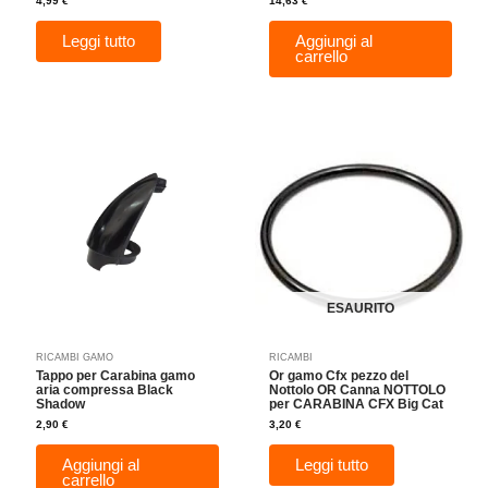
4,99
€
14,63
€
Leggi tutto
Aggiungi al
carrello
ESAURITO
RICAMBI GAMO
RICAMBI
Tappo per Carabina gamo
Or gamo Cfx pezzo del
aria compressa Black
Nottolo OR Canna NOTTOLO
Shadow
per CARABINA CFX Big Cat
2,90
€
3,20
€
Aggiungi al
Leggi tutto
carrello