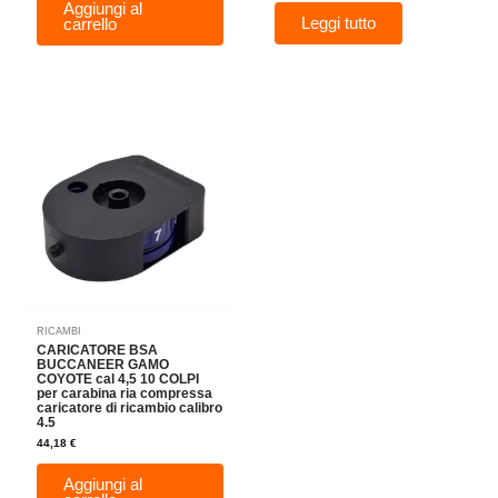
Aggiungi al
Leggi tutto
carrello
RICAMBI
CARICATORE BSA
BUCCANEER GAMO
COYOTE cal 4,5 10 COLPI
per carabina ria compressa
caricatore di ricambio calibro
4.5
44,18
€
Aggiungi al