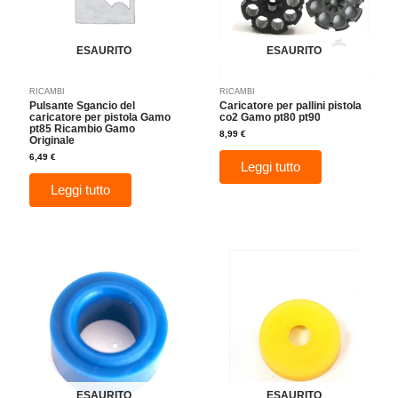
ESAURITO
ESAURITO
RICAMBI
RICAMBI
Pulsante Sgancio del
Caricatore per pallini pistola
caricatore per pistola Gamo
co2 Gamo pt80 pt90
pt85 Ricambio Gamo
8,99
€
Originale
6,49
€
Leggi tutto
Leggi tutto
ESAURITO
ESAURITO