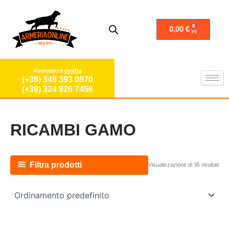
Vai
al
contenuto
0
Carrello
0,00
€
Assistenza
diretta
(+39) 349 393 0970
(+39) 324 826 7456
RICAMBI GAMO
Filtra prodotti
Visualizzazione di 35 risultati