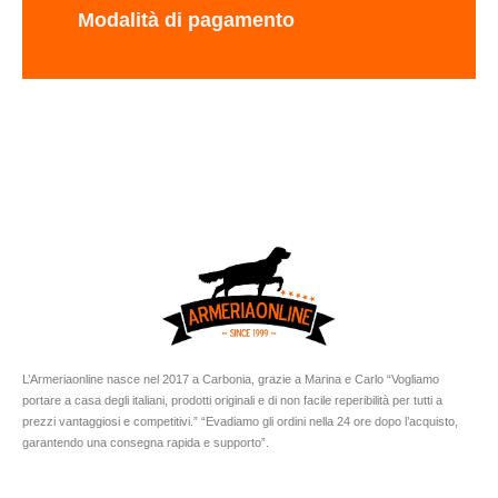
Modalità di pagamento
L’Armeriaonline nasce nel 2017 a Carbonia, grazie a Marina e Carlo “Vogliamo
portare a casa degli italiani, prodotti originali e di non facile reperibilità per tutti a
prezzi vantaggiosi e competitivi.” “Evadiamo gli ordini nella 24 ore dopo l’acquisto,
garantendo una consegna rapida e supporto”.