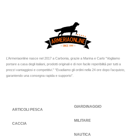
L’Armeriaonline nasce nel 2017 a Carbonia, grazie a Marina e Carlo “Vogliamo
portare a casa degli italiani, prodotti originali e di non facile reperibilità per tutti a
prezzi vantaggiosi e competitivi.” “Evadiamo gli ordini nella 24 ore dopo l’acquisto,
garantendo una consegna rapida e supporto”.
GIARDINAGGIO
ARTICOLI PESCA
MILITARE
CACCIA
NAUTICA