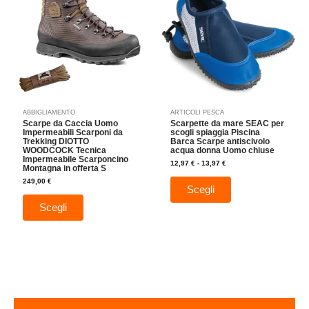
12,97 €
più
a
più
13,97 €
varianti.
varianti.
Le
Le
opzioni
opzioni
possono
possono
essere
essere
scelte
scelte
nella
nella
ABBIGLIAMENTO
ARTICOLI PESCA
pagina
pagina
Scarpe da Caccia Uomo
Scarpette da mare SEAC per
del
del
Impermeabili Scarponi da
scogli spiaggia Piscina
Trekking DIOTTO
Barca Scarpe antiscivolo
prodotto
prodotto
WOODCOCK Tecnica
acqua donna Uomo chiuse
Impermeabile Scarponcino
12,97
€
-
13,97
€
Montagna in offerta S
249,00
€
Scegli
Scegli