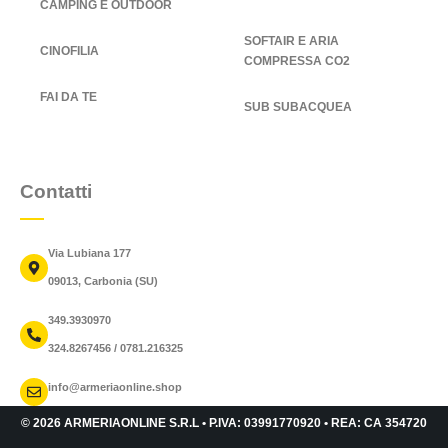
CAMPING E OUTDOOR
SOFTAIR E ARIA
CINOFILIA
COMPRESSA CO2
FAI DA TE
SUB SUBACQUEA
Contatti
Via Lubiana 177
09013, Carbonia (SU)
349.3930970
324.8267456 / 0781.216325
info@armeriaonline.shop
© 2026 ARMERIAONLINE S.R.L • P.IVA: 03991770920 • REA: CA 354720