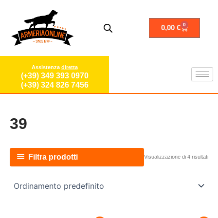
Vai
al
contenuto
0
Carrello
0,00
€
Assistenza
diretta
(+39) 349 393 0970
(+39) 324 826 7456
39
Filtra prodotti
Visualizzazione di 4 risultati