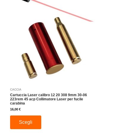
prodotto
ha
più
varianti.
Le
opzioni
possono
essere
scelte
nella
pagina
del
prodotto
CACCIA
Cartuccia Laser calibro 12 20 308 9mm 30-06
223rem 45 acp Collimatore Laser per fucile
carabina
16,00
€
Scegli