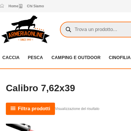
Vai
Home
Chi Siamo
al
contenuto
Products
search
CACCIA
PESCA
CAMPING E OUTDOOR
CINOFILIA
Calibro 7,62x39
Filtra prodotti
Visualizzazione del risultato
Questo