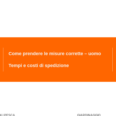
Come prendere le misure corrette – uomo
Tempi e costi di spedizione
OLI PESCA
GIARDINAGGIO