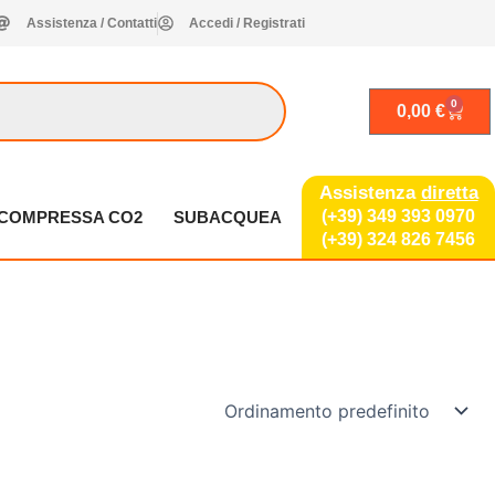
Assistenza / Contatti
Accedi / Registrati
0
Carrel
0,00
€
Assistenza
diretta
(+39) 349 393 0970
A COMPRESSA CO2
SUBACQUEA
(+39) 324 826 7456