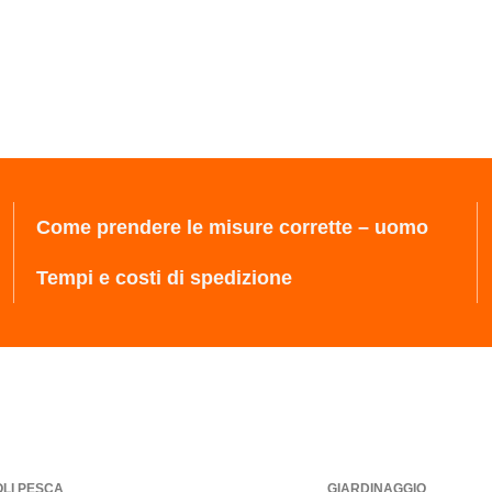
Come prendere le misure corrette – uomo
Tempi e costi di spedizione
OLI PESCA
GIARDINAGGIO