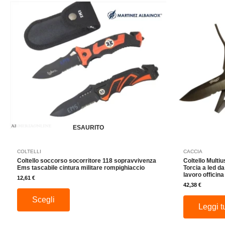
prodotto
ha
più
varianti.
Le
opzioni
possono
essere
scelte
nella
pagina
del
ESAURITO
prodotto
COLTELLI
CACCIA
Coltello soccorso socorritore 118 sopravvivenza
Coltello Multi
Ems tascabile cintura militare rompighiaccio
Torcia a led d
lavoro officin
12,61
€
42,38
€
Scegli
Leggi t