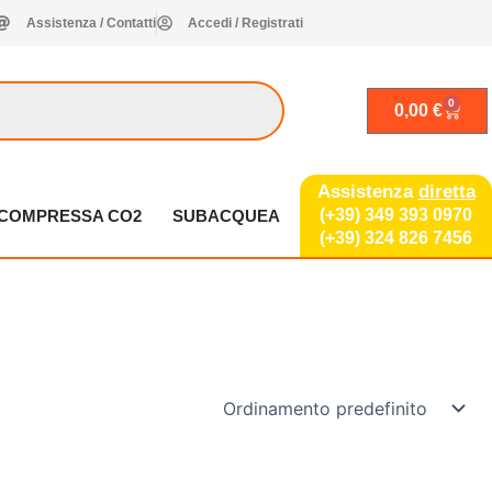
Assistenza / Contatti
Accedi / Registrati
0
Carrel
0,00
€
Assistenza
diretta
(+39) 349 393 0970
A COMPRESSA CO2
SUBACQUEA
(+39) 324 826 7456