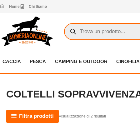
Vai
Home
Chi Siamo
al
contenuto
Products
search
CACCIA
PESCA
CAMPING E OUTDOOR
CINOFILIA
COLTELLI SOPRAVVIVENZ
Filtra prodotti
Visualizzazione di 2 risultati
Questo