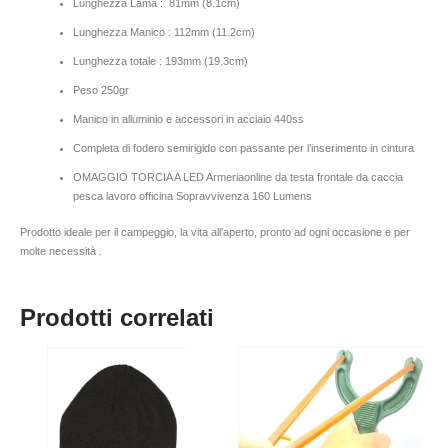
Lunghezza Lama : 81mm (8.1cm)
Lunghezza Manico : 112mm (11.2cm)
Lunghezza totale : 193mm (19.3cm)
Peso 250gr
Manico in alluminio e accessori in acciaio 440ss
Completa di fodero semirigido con passante per l’inserimento in cintura
OMAGGIO TORCIA A LED Armeriaonline da testa frontale da caccia
pesca lavoro officina Sopravvivenza 160 Lumens
Prodotto ideale per il campeggio, la vita all’aperto, pronto ad ogni occasione e per
molte necessità .
Prodotti correlati