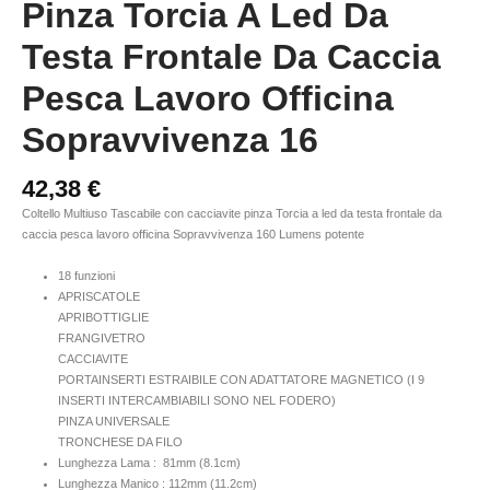
Pinza Torcia A Led Da
Testa Frontale Da Caccia
Pesca Lavoro Officina
Sopravvivenza 16
42,38
€
Coltello Multiuso Tascabile con cacciavite pinza Torcia a led da testa frontale da
caccia pesca lavoro officina Sopravvivenza 160 Lumens potente
18 funzioni
APRISCATOLE
APRIBOTTIGLIE
FRANGIVETRO
CACCIAVITE
PORTAINSERTI ESTRAIBILE CON ADATTATORE MAGNETICO (I 9
INSERTI INTERCAMBIABILI SONO NEL FODERO)
PINZA UNIVERSALE
TRONCHESE DA FILO
Lunghezza Lama : 81mm (8.1cm)
Lunghezza Manico : 112mm (11.2cm)