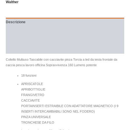
Walther
Descrizione
Informazioni aggiuntive
Brand
Recensioni (0)
Coltello Multiuso Tascabile con cacciavite pinza Torcia a led da testa frontale da
caccia pesca lavoro officina Sopravvivenza 160 Lumens potente
18 funzioni
APRISCATOLE
APRIBOTTIGLIE
FRANGIVETRO
CACCIAVITE
PORTAINSERTI ESTRAIBILE CON ADATTATORE MAGNETICO (I 9
INSERTI INTERCAMBIABILI SONO NEL FODERO)
PINZA UNIVERSALE
TRONCHESE DA FILO