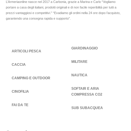
L’Armeriaonline nasce nel 2017 a Carbonia, grazie a Marina e Carlo “Vogliamo
portare a casa degli italiani, prodotti originali e di non facile reperibilità per tutti a
prezzi vantaggiosi e competitivi.” “Evadiamo gli ordini nella 24 ore dopo l’acquisto,
garantendo una consegna rapida e supporto”.
GIARDINAGGIO
ARTICOLI PESCA
MILITARE
CACCIA
NAUTICA
CAMPING E OUTDOOR
SOFTAIR E ARIA
CINOFILIA
COMPRESSA CO2
FAI DA TE
SUB SUBACQUEA