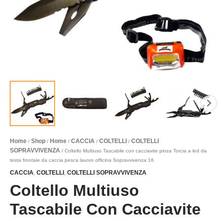
Home
Shop
Home
CACCIA
COLTELLI
COLTELLI
/
/
/
/
/
SOPRAVVIVENZA
/ Coltello Multiuso Tascabile con cacciavite pinza Torcia a led da
testa frontale da caccia pesca lavoro officina Sopravvivenza 16
CACCIA
COLTELLI
COLTELLI SOPRAVVIVENZA
,
,
Coltello Multiuso
Tascabile Con Cacciavite