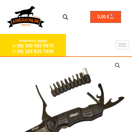
Vai
al
contenuto
0
Carrello
0,00
€
Assistenza
diretta
(+39) 349 393 0970
(+39) 324 826 7456