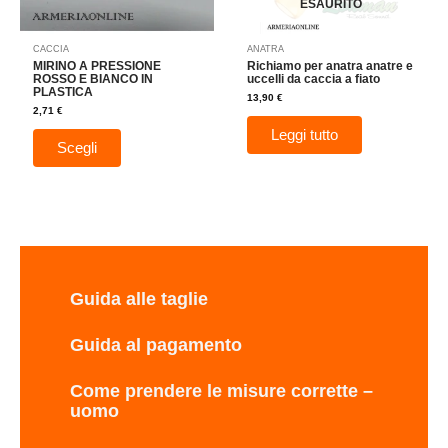
essere
ESAURITO
scelte
nella
CACCIA
ANATRA
pagina
MIRINO A PRESSIONE
Richiamo per anatra anatre e
del
ROSSO E BIANCO IN
uccelli da caccia a fiato
PLASTICA
prodotto
13,90
€
2,71
€
Leggi tutto
Scegli
Guida alle taglie
Guida al pagamento
Come prendere le misure corrette –
uomo