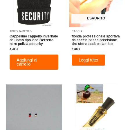
ESAURITO
ABBIGLIAMENTO
CACCIA
Cappellino cappello invernale
fionda professionale sportiva
da uomo tipo lana Berretto
da caccia pesca precisione
nero polizia security
tiro sfere acciao elastico
4,42
€
3,60
€
Aggiungi al
Leggi tutto
carrello
Questo
prodotto
ha
più
varianti.
Le
opzioni
possono