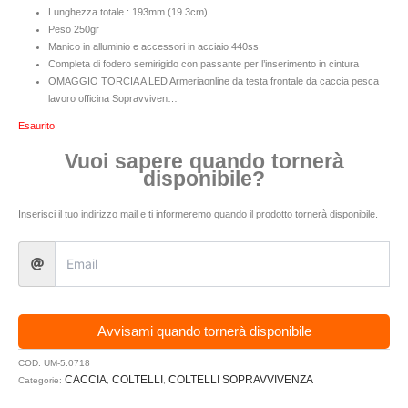
Lunghezza totale : 193mm (19.3cm)
Peso 250gr
Manico in alluminio e accessori in acciaio 440ss
Completa di fodero semirigido con passante per l’inserimento in cintura
OMAGGIO TORCIA A LED Armeriaonline da testa frontale da caccia pesca
lavoro officina Sopravviven…
Esaurito
Vuoi sapere quando tornerà
disponibile?
Inserisci il tuo indirizzo mail e ti informeremo quando il prodotto tornerà disponibile.
Avvisami quando tornerà disponibile
COD:
UM-5.0718
CACCIA
COLTELLI
COLTELLI SOPRAVVIVENZA
Categorie:
,
,