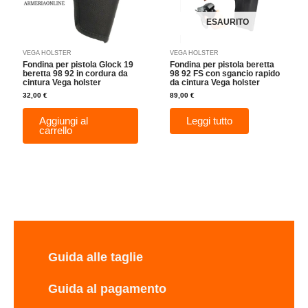
ESAURITO
VEGA HOLSTER
VEGA HOLSTER
Fondina per pistola Glock 19
Fondina per pistola beretta
beretta 98 92 in cordura da
98 92 FS con sgancio rapido
cintura Vega holster
da cintura Vega holster
32,00
€
89,00
€
Aggiungi al
Leggi tutto
carrello
Guida alle taglie
Guida al pagamento