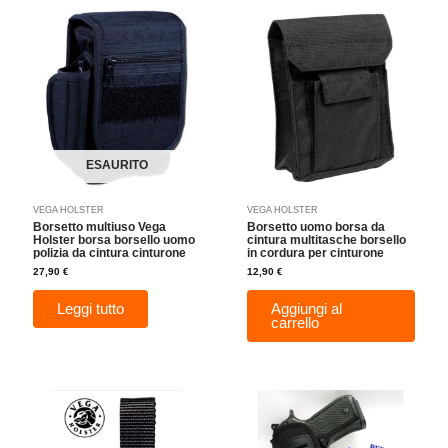
ESAURITO
VEGA HOLSTER
VEGA HOLSTER
Borsetto multiuso Vega
Borsetto uomo borsa da
Holster borsa borsello uomo
cintura multitasche borsello
polizia da cintura cinturone
in cordura per cinturone
27,90
€
12,90
€
Leggi tutto
Aggiungi al
carrello