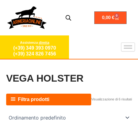
Vai
al
contenuto
0
Carrello
0,00
€
Assistenza
diretta
(+39) 349 393 0970
(+39) 324 826 7456
VEGA HOLSTER
Filtra prodotti
Visualizzazione di 6 risultati