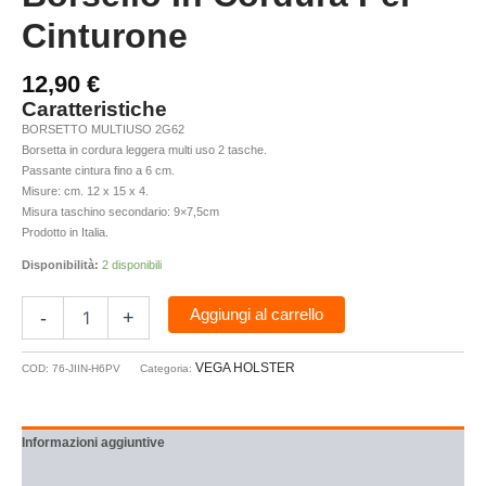
Cinturone
12,90
€
Caratteristiche
BORSETTO MULTIUSO 2G62
Borsetta in cordura leggera multi uso 2 tasche.
Passante cintura fino a 6 cm.
Misure: cm. 12 x 15 x 4.
Misura taschino secondario: 9×7,5cm
Prodotto in Italia.
Disponibilità:
2 disponibili
Aggiungi al carrello
-
+
VEGA HOLSTER
COD:
76-JIIN-H6PV
Categoria:
Informazioni aggiuntive
Recensioni (0)