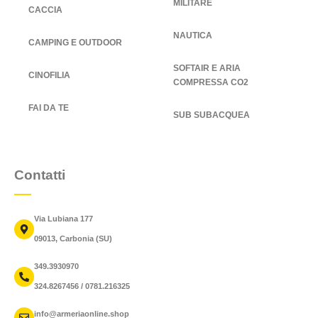
MILITARE
CACCIA
NAUTICA
CAMPING E OUTDOOR
SOFTAIR E ARIA
CINOFILIA
COMPRESSA CO2
FAI DA TE
SUB SUBACQUEA
Contatti
Via Lubiana 177
09013, Carbonia (SU)
349.3930970
324.8267456 / 0781.216325
info@armeriaonline.shop