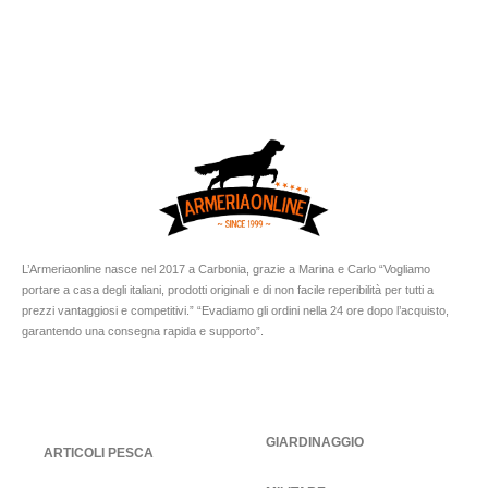
L’Armeriaonline nasce nel 2017 a Carbonia, grazie a Marina e Carlo “Vogliamo
portare a casa degli italiani, prodotti originali e di non facile reperibilità per tutti a
prezzi vantaggiosi e competitivi.” “Evadiamo gli ordini nella 24 ore dopo l’acquisto,
garantendo una consegna rapida e supporto”.
GIARDINAGGIO
ARTICOLI PESCA