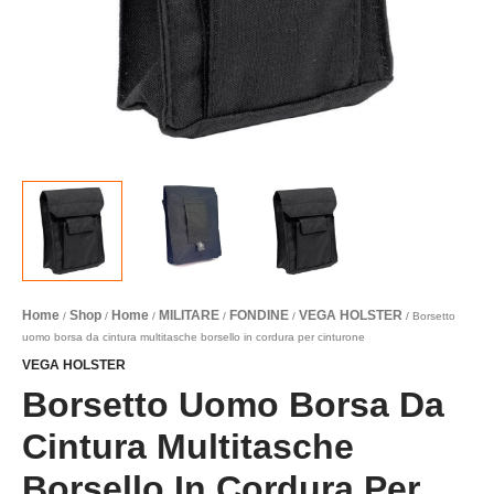
Home
Shop
Home
MILITARE
FONDINE
VEGA HOLSTER
/
/
/
/
/
/ Borsetto
uomo borsa da cintura multitasche borsello in cordura per cinturone
VEGA HOLSTER
Borsetto Uomo Borsa Da
Cintura Multitasche
Borsello In Cordura Per