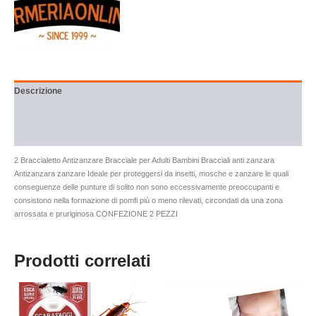
Descrizione
Brand
Recensioni (0)
2 Braccialetto Antizanzare Bracciale per Adulti Bambini Bracciali anti zanzara
Antizanzara zanzare Ideale per proteggersi da insetti, mosche e zanzare le quali
conseguenze delle punture di solito non sono eccessivamente preoccupanti e
consistono nella formazione di pomfi più o meno rilevati, circondati da una zona
arrossata e pruriginosa CONFEZIONE 2 PEZZI
Prodotti correlati