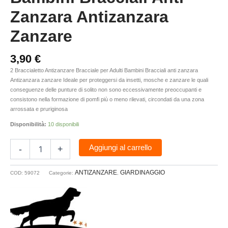
Zanzara Antizanzara
Zanzare
3,90
€
2 Braccialetto Antizanzare Bracciale per Adulti Bambini Bracciali anti zanzara
Antizanzara zanzare Ideale per proteggersi da insetti, mosche e zanzare le quali
conseguenze delle punture di solito non sono eccessivamente preoccupanti e
consistono nella formazione di pomfi più o meno rilevati, circondati da una zona
arrossata e pruriginosa
Disponibilità:
10 disponibili
Aggiungi al carrello
-
+
ANTIZANZARE
GIARDINAGGIO
COD:
59072
Categorie:
,