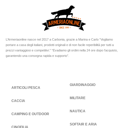
L’Armeriaonline nasce nel 2017 a Carbonia, grazie a Marina e Carlo “Vogliamo
portare a casa degli italiani, prodotti originali e di non facile reperibilità per tutti a
prezzi vantaggiosi e competitivi.” “Evadiamo gli ordini nella 24 ore dopo l’acquisto,
garantendo una consegna rapida e supporto”.
GIARDINAGGIO
ARTICOLI PESCA
MILITARE
CACCIA
NAUTICA
CAMPING E OUTDOOR
SOFTAIR E ARIA
CINOFILIA