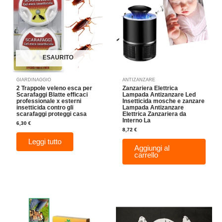
ESAURITO
GIARDINAGGIO
ANTIZANZARE
2 Trappole veleno esca per
Zanzariera Elettrica
Scarafaggi Blatte efficaci
Lampada Antizanzare Led
professionale x esterni
Insetticida mosche e zanzare
insetticida contro gli
Lampada Antizanzare
scarafaggi proteggi casa
Elettrica Zanzariera da
Interno La
6,30
€
8,72
€
Leggi tutto
Aggiungi al
carrello
Questo
prodotto
ha
più