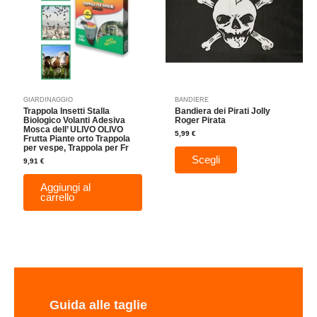
varianti.
Le
opzioni
possono
essere
scelte
nella
GIARDINAGGIO
BANDIERE
pagina
Trappola Insetti Stalla
Bandiera dei Pirati Jolly
del
Biologico Volanti Adesiva
Roger Pirata
Mosca dell’ ULIVO OLIVO
prodotto
5,99
€
Frutta Piante orto Trappola
per vespe, Trappola per Fr
Scegli
9,91
€
Aggiungi al
carrello
Guida alle taglie