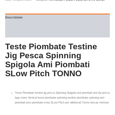
Descrizione
Informazioni aggiuntive
Recensioni (0)
Teste Piombate Testine
Jig Pesca Spinning
Spigola Ami Piombati
SLow Pitch TONNO
Teste Piombate testine jig pesca Spinning Spigola ami piombati ami da pesca
lago mare Vertical testa piombata spinning testine piombate spinning ami
piombati amo piombato trota SLow Pitch per alletterati Tonno biscay minnow