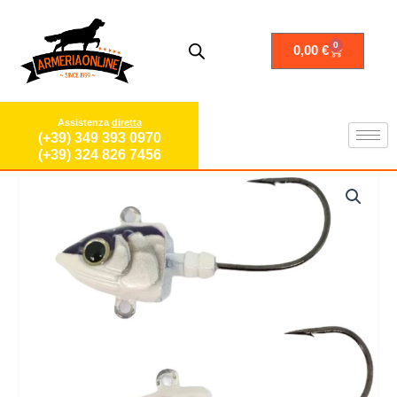
Vai
al
contenuto
0
Carrello
0,00
€
Assistenza
diretta
(+39) 349 393 0970
(+39) 324 826 7456
Fascia
Ami
di
piombati
prezzo:
spinning
da
trota
4,00 €
Teste
a
Piombate
5,00 €
testine
jig
pesca
Spinning
Spigola
ami
piombati