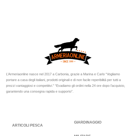
L’Armeriaonline nasce nel 2017 a Carbonia, grazie a Marina e Carlo “Vogliamo
portare a casa degli italiani, prodotti originali e di non facile reperibilità per tutti a
prezzi vantaggiosi e competitivi.” “Evadiamo gli ordini nella 24 ore dopo l’acquisto,
garantendo una consegna rapida e supporto”.
GIARDINAGGIO
ARTICOLI PESCA