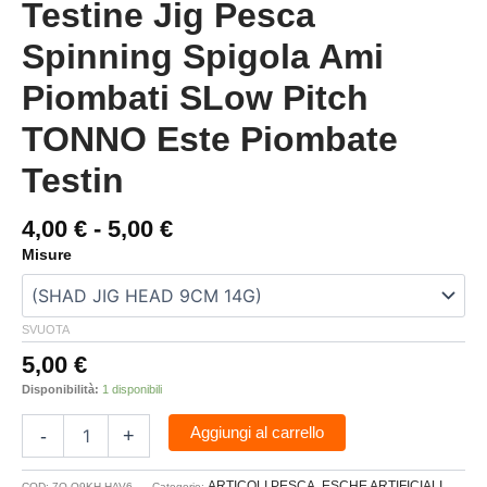
Testine Jig Pesca
Spinning Spigola Ami
Piombati SLow Pitch
TONNO Este Piombate
Testin
4,00
€
-
5,00
€
Misure
SVUOTA
5,00
€
Disponibilità:
1 disponibili
Aggiungi al carrello
-
+
ARTICOLI PESCA
ESCHE ARTIFICIALI
COD:
7O-Q9KH-HAV6
Categorie:
,