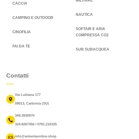
MILITARE
CACCIA
NAUTICA
CAMPING E OUTDOOR
SOFTAIR E ARIA
CINOFILIA
COMPRESSA CO2
FAI DA TE
SUB SUBACQUEA
Contatti
Via Lubiana 177
09013, Carbonia (SU)
349.3930970
324.8267456 / 0781.216325
info@armeriaonline.shop