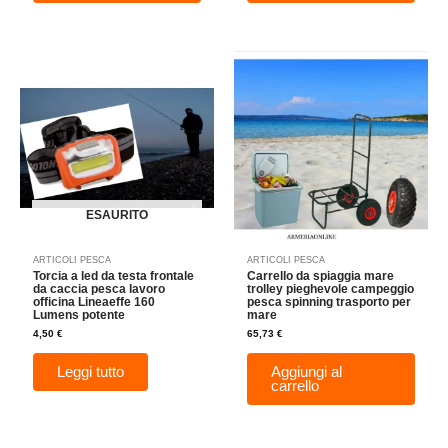
ESAURITO
ARTICOLI PESCA
ARTICOLI PESCA
Torcia a led da testa frontale
Carrello da spiaggia mare
da caccia pesca lavoro
trolley pieghevole campeggio
officina Lineaeffe 160
pesca spinning trasporto per
Lumens potente
mare
4,50
€
65,73
€
Leggi tutto
Aggiungi al
carrello