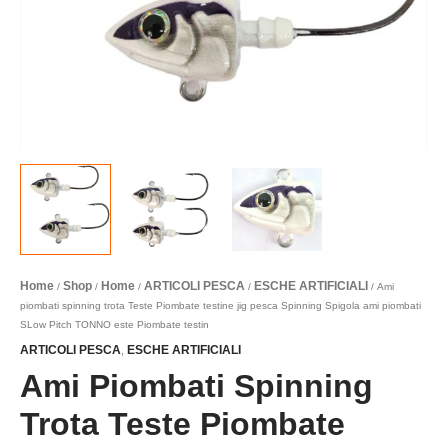
SLow
Pitch
TONNO
este
Piombate
testin
quantità
Home
Shop
Home
ARTICOLI PESCA
ESCHE ARTIFICIALI
/
/
/
/
/ Ami
piombati spinning trota Teste Piombate testine jig pesca Spinning Spigola ami piombati
SLow Pitch TONNO este Piombate testin
ARTICOLI PESCA
ESCHE ARTIFICIALI
,
Ami Piombati Spinning
Trota Teste Piombate