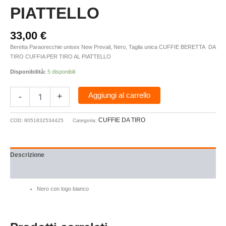
PIATTELLO
33,00
€
Beretta Paraorecchie unisex New Prevail, Nero, Taglia unica CUFFIE BERETTA DA
TIRO CUFFIA PER TIRO AL PIATTELLO
Disponibilità:
5 disponibili
Aggiungi al carrello
-
+
CUFFIE DA TIRO
COD:
8051832534425
Categoria:
Descrizione
Recensioni (0)
Nero con logo bianco