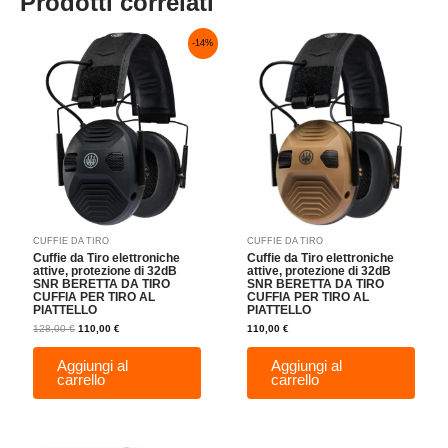
Prodotti correlati
Il
Il
-14%
prezzo
prezzo
originale
attuale
era:
è:
128,00 €.
110,00 €.
CUFFIE DA TIRO
CUFFIE DA TIRO
Cuffie da Tiro elettroniche
Cuffie da Tiro elettroniche
attive, protezione di 32dB
attive, protezione di 32dB
SNR BERETTA DA TIRO
SNR BERETTA DA TIRO
CUFFIA PER TIRO AL
CUFFIA PER TIRO AL
PIATTELLO
PIATTELLO
128,00
€
110,00
€
110,00
€
Aggiungi al
Aggiungi al
carrello
carrello