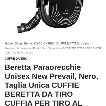
PER
TIRO
AL
PIATTELLO
quantità
Home
Shop
Home
CACCIA
TIRO
CUFFIE DA TIRO
/
/
/
/
/
/ Beretta
Paraorecchie unisex New Prevail, Nero, Taglia unica CUFFIE BERETTA DA TIRO CUFFIA
PER TIRO AL PIATTELLO
CUFFIE DA TIRO
Beretta Paraorecchie
Unisex New Prevail, Nero,
Taglia Unica CUFFIE
BERETTA DA TIRO
CUFFIA PER TIRO AL