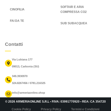
SOFTAIR E ARIA
CINOFILIA
COMPRESSA CO2
FAI DA TE
SUB SUBACQUEA
Contatti
Via Lubiana 177
09013, Carbonia (SU)
349.3930970
324.8267456 / 0781.216325
info@armeriaonline.shop
© 2026 ARMERIAONLINE S.R.L • P.IVA: 03991770920 • REA: CA 354720
Cookie Policy
Privacy Policy
Termini e Condizioni