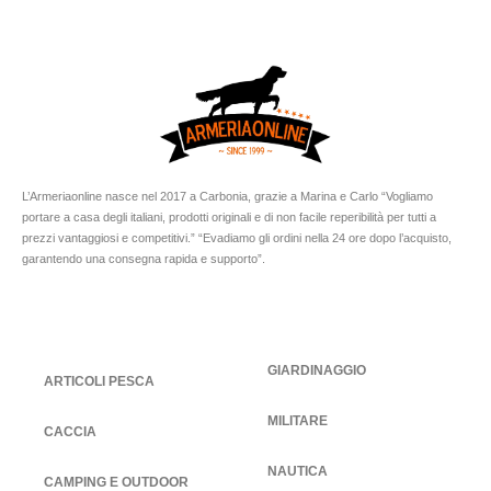
L’Armeriaonline nasce nel 2017 a Carbonia, grazie a Marina e Carlo “Vogliamo
portare a casa degli italiani, prodotti originali e di non facile reperibilità per tutti a
prezzi vantaggiosi e competitivi.” “Evadiamo gli ordini nella 24 ore dopo l’acquisto,
garantendo una consegna rapida e supporto”.
GIARDINAGGIO
ARTICOLI PESCA
MILITARE
CACCIA
NAUTICA
CAMPING E OUTDOOR