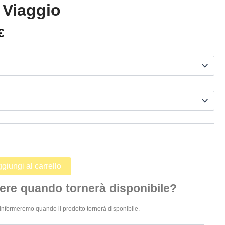
 Viaggio
€
giungi al carrello
ere quando tornerà disponibile?
 ti informeremo quando il prodotto tornerà disponibile.