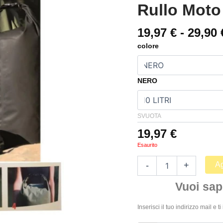
Rullo Moto
barca
rullo
moto
19,97
€
-
29,90
viaggio
colore
quantità
NERO
SVUOTA
19,97
€
Esaurito
Ag
-
+
Vuoi sap
Inserisci il tuo indirizzo mail e