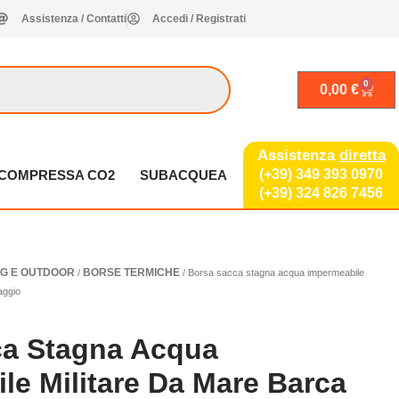
Assistenza / Contatti
Accedi / Registrati
0
Carrel
0,00
€
Assistenza
diretta
(+39) 349 393 0970
A COMPRESSA CO2
SUBACQUEA
(+39) 324 826 7456
Fascia
G E OUTDOOR
BORSE TERMICHE
/
/ Borsa sacca stagna acqua impermeabile
di
aggio
prezzo:
da
ca Stagna Acqua
19,97 €
a
le Militare Da Mare Barca
29,90 €