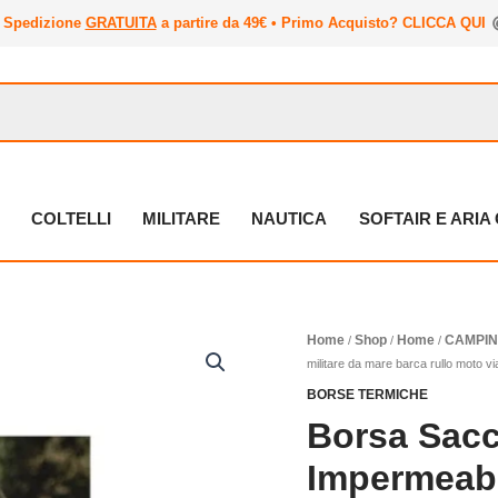
Spedizione
GRATUITA
a partire da 49€ • Primo Acquisto? CLICCA QUI
COLTELLI
MILITARE
NAUTICA
SOFTAIR E ARI
Borsa
Home
Shop
Home
CAMPIN
/
/
/
sacca
militare da mare barca rullo moto vi
stagna
BORSE TERMICHE
acqua
Borsa Sac
impermeabile
militare
Impermeabi
da
mare