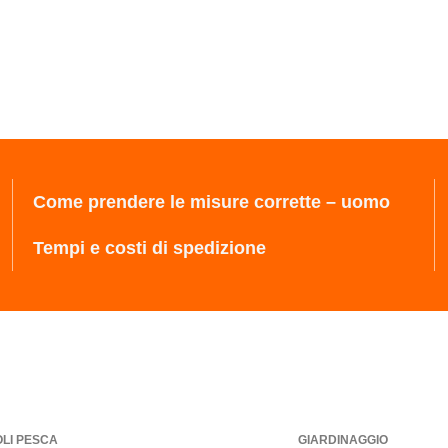
Come prendere le misure corrette – uomo
Tempi e costi di spedizione
OLI PESCA
GIARDINAGGIO