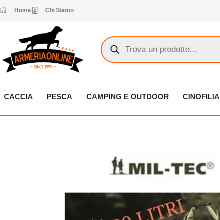
Vai
Home
Chi Siamo
al
contenuto
Products
search
CACCIA
PESCA
CAMPING E OUTDOOR
CINOFILIA