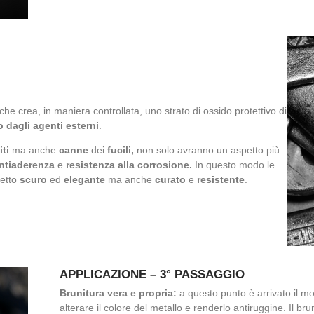
e crea, in maniera controllata, uno strato di ossido protettivo di
o dagli agenti esterni
.
iti
ma anche
canne
dei
fucili,
non solo avranno un aspetto più
ntiaderenza
e
resistenza alla corrosione.
In questo modo
le
petto
scuro
ed
elegante
ma anche
curato
e
resistente
.
APPLICAZIONE – 3° PASSAGGIO
Brunitura vera e propria:
a questo punto è arrivato il m
alterare il colore del metallo e renderlo antiruggine. Il bru