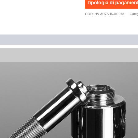
tipologia di pagamen
COD:
HV-AU7S-INJK-978
Categ