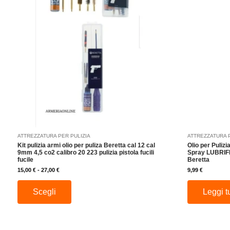
più
a
27,00 €
varianti.
Le
opzioni
possono
essere
scelte
nella
pagina
del
prodotto
ATTREZZATURA PER PULIZIA
ATTREZZATURA 
Kit pulizia armi olio per puliza Beretta cal 12 cal
Olio per Puliz
9mm 4,5 co2 calibro 20 223 pulizia pistola fucili
Spray LUBRIF
fucile
Beretta
15,00
€
-
27,00
€
9,99
€
Scegli
Leggi t