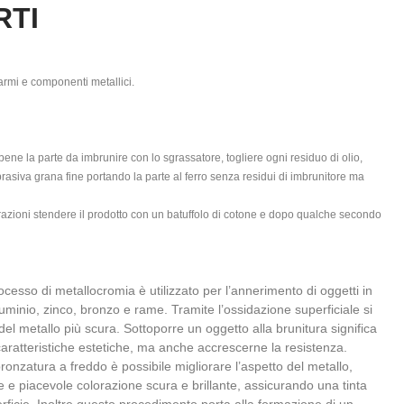
RTI
 armi e componenti metallici.
ene la parte da imbrunire con lo sgrassatore, togliere ogni residuo di olio,
rasiva grana fine portando la parte al ferro senza residui di imbrunitore ma
razioni stendere il prodotto con un batuffolo di cotone e dopo qualche secondo
sso di metallocromia è utilizzato per l’annerimento di oggetti in
lluminio, zinco, bronzo e rame. Tramite l’ossidazione superficiale si
el metallo più scura. Sottoporre un oggetto alla brunitura significa
caratteristiche estetiche, ma anche accrescerne la resistenza.
nzatura a freddo è possibile migliorare l’aspetto del metallo,
 e piacevole colorazione scura e brillante, assicurando una tinta