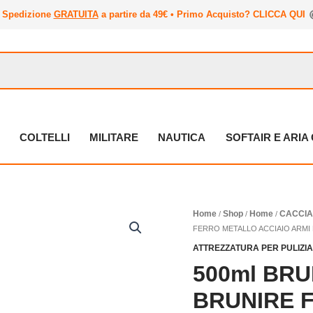
Spedizione
GRATUITA
a partire da 49€ • Primo Acquisto? CLICCA QUI
COLTELLI
MILITARE
NAUTICA
SOFTAIR E ARI
500ml
Home
Shop
Home
CACCI
/
/
/
BRUNITORE
FERRO METALLO ACCIAIO ARMI 
A
ATTREZZATURA PER PULIZI
FREDDO
500ml BR
PER
BRUNIRE
BRUNIRE 
FERRO
METALLO