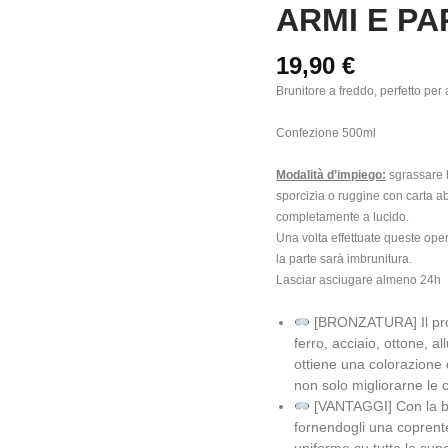
ARMI E PA
ACCIAIO
ARMI
E
19,90
€
PARTI
Brunitore a freddo, perfetto per
quantità
Confezione 500ml
Modalità d’impiego:
sgrassare b
sporcizia o ruggine con carta ab
completamente a lucido.
Una volta effettuate queste ope
la parte sarà imbrunitura.
Lasciar asciugare almeno 24h
[BRONZATURA] Il proce
ferro, acciaio, ottone, a
ottiene una colorazione d
non solo migliorarne le 
[VANTAGGI] Con la bro
fornendogli una coprente