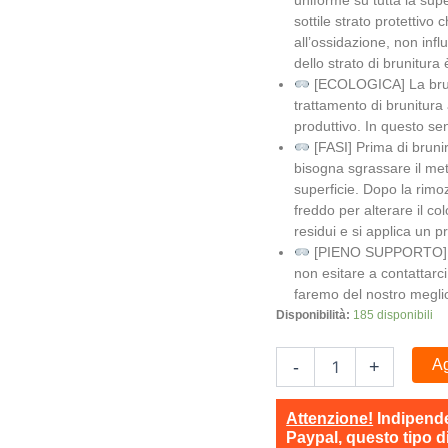
uniforme su tutta la sup
sottile strato protettiv
all’ossidazione, non infl
dello strato di brunitura 
[ECOLOGICA] La bruni
trattamento di brunitura
produttivo. In questo se
[FASI] Prima di bruni
bisogna sgrassare il meta
superficie. Dopo la rimoz
freddo per alterare il co
residui e si applica un p
[PIENO SUPPORTO] In 
non esitare a contattarci
faremo del nostro meglio
Disponibilità:
185 disponibili
Ag
-
+
Attenzione!
Indipende
Paypal, questo tipo d