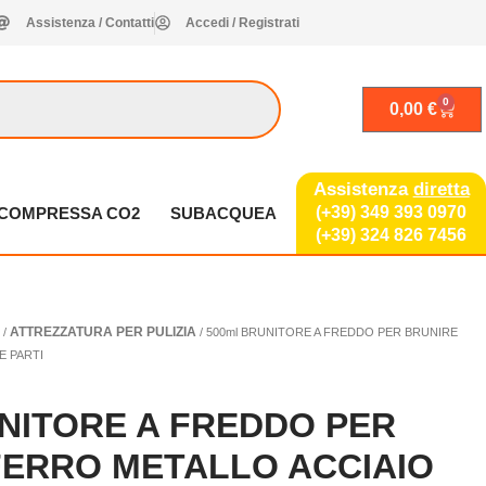
Assistenza / Contatti
Accedi / Registrati
0
Carrel
0,00
€
Assistenza
diretta
(+39) 349 393 0970
A COMPRESSA CO2
SUBACQUEA
(+39) 324 826 7456
A
ATTREZZATURA PER PULIZIA
/
/ 500ml BRUNITORE A FREDDO PER BRUNIRE
E PARTI
A
UNITORE A FREDDO PER
FERRO METALLO ACCIAIO