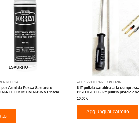
ESAURITO
PER PULIZIA
ATTREZZATURA PER PULIZIA
ia per Armi da Pesca Serrature
KIT pulizia carabina aria compress
ICANTE Fucile CARABINA Pistola
PISTOLA CO2 kit pulizia pistola co
10,00
€
Aggiungi al carrello
utto