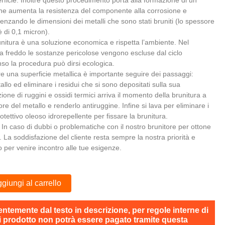
erficie. Inoltre questo procedimento porta alla formazione di un
o che aumenta la resistenza del componente alla corrosione e
uenzando le dimensioni dei metalli che sono stati bruniti (lo spessore
è di 0,1 micron).
tura è una soluzione economica e rispetta l’ambiente. Nel
 a freddo le sostanze pericolose vengono escluse dal ciclo
nso la procedura può dirsi ecologica.
re una superficie metallica è importante seguire dei passaggi:
llo ed eliminare i residui che si sono depositati sulla sua
ione di ruggini e ossidi termici arriva il momento della brunitura a
lore del metallo e renderlo antiruggine. Infine si lava per eliminare i
rotettivo oleoso idrorepellente per fissare la brunitura.
caso di dubbi o problematiche con il nostro brunitore per ottone
. La soddisfazione del cliente resta sempre la nostra priorità e
 per venire incontro alle tue esigenze.
giungi al carrello
ntemente dal testo in descrizione, per regole interne di
i prodotto non potrà essere pagato tramite questa