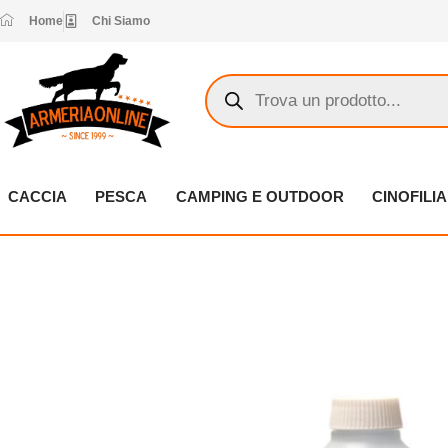
Vai
Home
Chi Siamo
al
contenuto
Products
search
CACCIA
PESCA
CAMPING E OUTDOOR
CINOFILIA