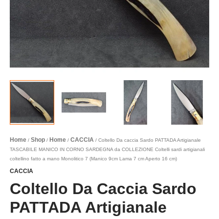
Home
Shop
Home
CACCIA
/
/
/
/ Coltello Da caccia Sardo PATTADA Artigianale
TASCABILE MANICO IN CORNO SARDEGNA da COLLEZIONE Coltelli sardi artigianali
coltellino fatto a mano Monolitico 7 (Manico 9cm Lama 7 cm Aperto 16 cm)
CACCIA
Coltello Da Caccia Sardo
PATTADA Artigianale