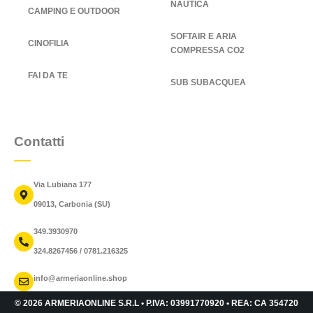
NAUTICA
CAMPING E OUTDOOR
SOFTAIR E ARIA
CINOFILIA
COMPRESSA CO2
FAI DA TE
SUB SUBACQUEA
Contatti
Via Lubiana 177
09013, Carbonia (SU)
349.3930970
324.8267456 / 0781.216325
info@armeriaonline.shop
© 2026 ARMERIAONLINE S.R.L • P.IVA: 03991770920 • REA: CA 354720