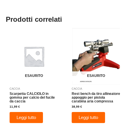
Prodotti correlati
ESAURITO
ESAURITO
CACCIA
CACCIA
Scarpetta CALCIOLO in
Rest bench da tiro allineatore
gomma per calcio del fucile
appoggio per pistola
da caccia
carabina aria compressa
11,99
€
38,99
€
Leggi tutto
Leggi tutto