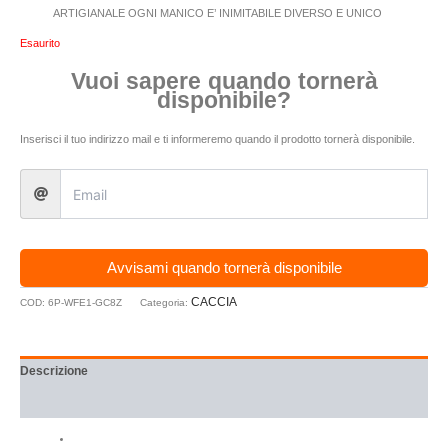
ARTIGIANALE OGNI MANICO E’ INIMITABILE DIVERSO E UNICO
Esaurito
Vuoi sapere quando tornerà
disponibile?
Inserisci il tuo indirizzo mail e ti informeremo quando il prodotto tornerà disponibile.
Avvisami quando tornerà disponibile
CACCIA
COD:
6P-WFE1-GC8Z
Categoria:
Descrizione
Recensioni (0)