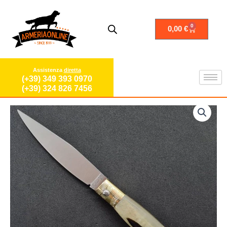
Vai
al
contenuto
0
Carrello
0,00
€
Assistenza
diretta
(+39) 349 393 0970
(+39) 324 826 7456