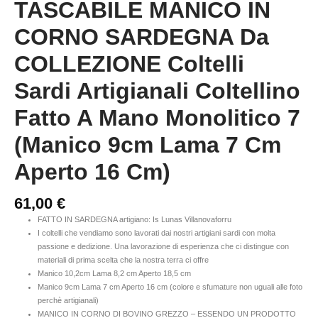
TASCABILE MANICO IN
CORNO SARDEGNA Da
COLLEZIONE Coltelli
Sardi Artigianali Coltellino
Fatto A Mano Monolitico 7
(Manico 9cm Lama 7 Cm
Aperto 16 Cm)
61,00
€
FATTO IN SARDEGNA artigiano: Is Lunas Villanovaforru
I coltelli che vendiamo sono lavorati dai nostri artigiani sardi con molta
passione e dedizione. Una lavorazione di esperienza che ci distingue con
materiali di prima scelta che la nostra terra ci offre
Manico 10,2cm Lama 8,2 cm Aperto 18,5 cm
Manico 9cm Lama 7 cm Aperto 16 cm (colore e sfumature non uguali alle foto
perchè artigianali)
MANICO IN CORNO DI BOVINO GREZZO – ESSENDO UN PRODOTTO