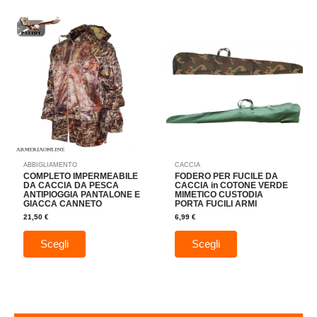
Questo
Questo
prodotto
prodotto
ha
ha
più
più
varianti.
varianti.
Le
Le
opzioni
opzioni
possono
possono
essere
essere
scelte
scelte
nella
nella
ABBIGLIAMENTO
CACCIA
pagina
pagina
COMPLETO IMPERMEABILE
FODERO PER FUCILE DA
del
del
DA CACCIA DA PESCA
CACCIA in COTONE VERDE
ANTIPIOGGIA PANTALONE E
MIMETICO CUSTODIA
prodotto
prodotto
GIACCA CANNETO
PORTA FUCILI ARMI
21,50
€
6,99
€
Scegli
Scegli