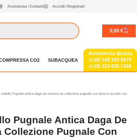
Assistenza / Contatti
Accedi / Registrati
0
Carrel
0,00
€
Assistenza
diretta
(+39) 349 393 0970
A COMPRESSA CO2
SUBACQUEA
(+39) 324 826 7456
coltello Pugnale antica daga de romana da collezione pugnale con lama in acciaio con
llo Pugnale Antica Daga De
 Collezione Pugnale Con