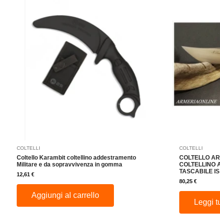
COLTELLI
COLTELLI
Coltello Karambit coltellino addestramento
COLTELLO AR
Militare e da sopravvivenza in gomma
COLTELLINO
TASCABILE I
12,61
€
80,25
€
Aggiungi al carrello
Leggi t