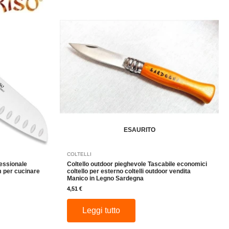
ESAURITO
COLTELLI
fessionale
Coltello outdoor pieghevole Tascabile economici
per cucinare
coltello per esterno coltelli outdoor vendita
Manico in Legno Sardegna
4,51
€
Leggi tutto