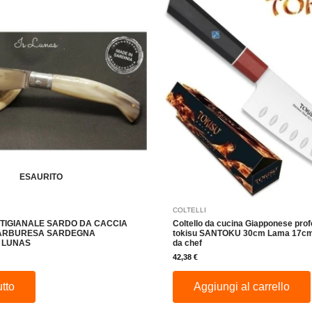
ESAURITO
COLTELLI
TIGIANALE SARDO DA CACCIA
Coltello da cucina Giapponese pro
 ARBURESA SARDEGNA
tokisu SANTOKU 30cm Lama 17cm 
S LUNAS
da chef
42,38
€
utto
Aggiungi al carrello