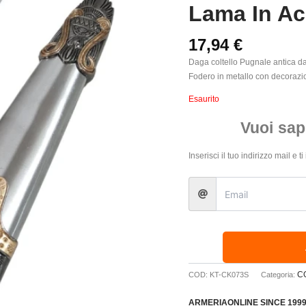
Lama In Ac
17,94
€
Daga coltello Pugnale antica d
Fodero in metallo con decoraz
Esaurito
Vuoi sap
Inserisci il tuo indirizzo mail e
C
COD:
KT-CK073S
Categoria:
ARMERIAONLINE SINCE 199