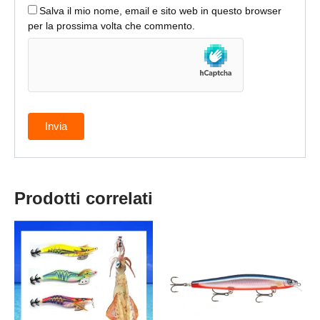
Salva il mio nome, email e sito web in questo browser
per la prossima volta che commento.
Prodotti correlati
Questo
prodotto
ha
più
varianti.
Le
opzioni