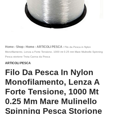
mm
Mare
Mulinello
Spinning
Pesca
storione
Trota
Canna
da
Home
Shop
Home
ARTICOLI PESCA
/
/
/
/ Filo da Pesca in Nylon
Pesca
Monofilamento, Lenza a Forte Tensione, 1000 mt 0.25 mm Mare Mulinello Spinning
quantità
Pesca storione Trota Canna da Pesca
ARTICOLI PESCA
Filo Da Pesca In Nylon
Monofilamento, Lenza A
Forte Tensione, 1000 Mt
0.25 Mm Mare Mulinello
Spinning Pesca Storione