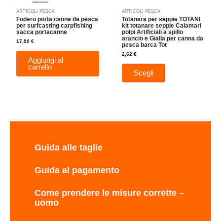
nella
ARTICOLI PESCA
ARTICOLI PESCA
pagina
Fodero porta canne da pesca
Totanara per seppie TOTANI
del
per surfcasting carpfishing
kit totanare seppie Calamari
sacca portacanne
polpi Artificiali a spillo
prodotto
arancio e Gialla per canna da
17,90
€
pesca barca Tot
2,62
€
Aggiungi al
carrello
Scegli
Guida alle taglie
Guida al pagamento
Come prendere le misure corrette –
uomo