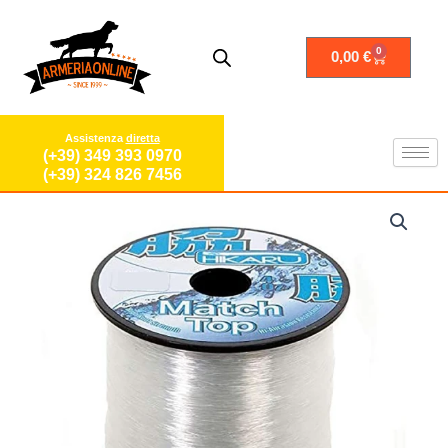
Vai
al
contenuto
0
Carrello
0,00
€
Assistenza
diretta
(+39) 349 393 0970
(+39) 324 826 7456
Filo
da
Pesca
in
Nylon
Monofilamento,
Lenza
a
Forte
Tensione,
1000
mt
0.25