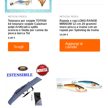
possono
essere
scelte
nella
ARTICOLI PESCA
ARTICOLI PESCA
pagina
Totanara per seppie TOTANI
Rapala x rap LONG RANGE
del
kit totanare seppie Calamari
MINNOW 12 cm 20 grammi
polpi Artificiali a spillo
mare pesca a traina con un
prodotto
arancio e Gialla per canna da
rapala per Spinning da traina
pesca barca Tot
14,90
€
2,40
€
Aggiungi al
Scegli
carrello
Questo
prodotto
ha
più
varianti.
Le
opzioni
possono
essere
scelte