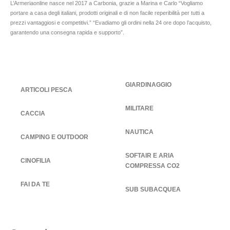
L’Armeriaonline nasce nel 2017 a Carbonia, grazie a Marina e Carlo “Vogliamo
portare a casa degli italiani, prodotti originali e di non facile reperibilità per tutti a
prezzi vantaggiosi e competitivi.” “Evadiamo gli ordini nella 24 ore dopo l’acquisto,
garantendo una consegna rapida e supporto”.
GIARDINAGGIO
ARTICOLI PESCA
MILITARE
CACCIA
NAUTICA
CAMPING E OUTDOOR
SOFTAIR E ARIA
CINOFILIA
COMPRESSA CO2
FAI DA TE
SUB SUBACQUEA