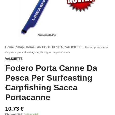
Home
Shop
Home
ARTICOLI PESCA
VALIGIETTE
/
/
/
/
/ Fodero porta canne
da pesca per surfcasting carpfishing sacca portacanne
VALIGIETTE
Fodero Porta Canne Da
Pesca Per Surfcasting
Carpfishing Sacca
Portacanne
10,73
€
Disponibilità:
3 disponibili