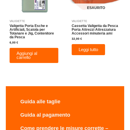
ESAURITO
VALIGIETTE
VALIGIETTE
Valigetta Porta Esche e
Cassetta Valigetta da Pesca
Artificiali, Scatola per
Porta Attrezzi Attrezzatura
Totanare e Jig, Contenitore
Accessori minuteria ami
da Pesca
32,00
€
6,00
€
Leggi tutto
Aggiungi al
carrello
Guida alle taglie
Guida al pagamento
Come prendere le misure corrette –