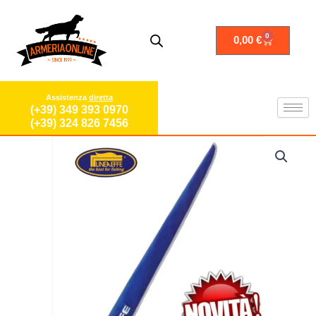
Vai
al
contenuto
0
Carrello
0,00
€
Assistenza
diretta
(+39) 349 393 0970
(+39) 324 826 7456
Fodero
porta
canne
da
pesca
per
surfcasting
carpfishing
sacca
portacanne
quantità