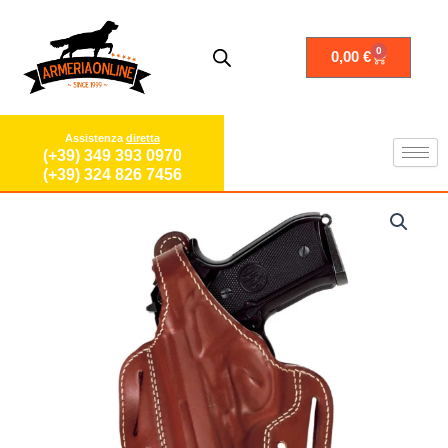
Vai
al
contenuto
0
Carrello
0,00
€
Assistenza
diretta
(+39) 349 393 0970
(+39) 324 826 7456