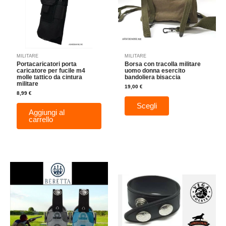
Le
opzioni
possono
essere
scelte
nella
MILITARE
MILITARE
pagina
Portacaricatori porta
Borsa con tracolla militare
del
caricatore per fucile m4
uomo donna esercito
molle tattico da cintura
bandoliera bisaccia
prodotto
militare
19,00
€
8,99
€
Scegli
Aggiungi al
carrello
Questo
prodotto
ha
più
varianti.
Le
opzioni
possono