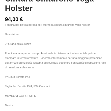
Holster
94,00
€
Fondina per pistola beretta px4 storm da cintura cinturone Vega holster
Descrizione
2° Grado di sicurezza
Fondina adatta per un uso professionale in divisa o tattico in speciale polimero
stampato in termoformatura. Foderata internamente per una maggiore protezione
dell’arma e silenziosità. Sistema di sicurezza superiore con facilità di estrazione. Vite
di ritenzione sulla canna.
VKD808 Beretta PX4
Taglia Per Beretta PX4, PX4 Compact
Marchio VEGA HOLSTER
Destra