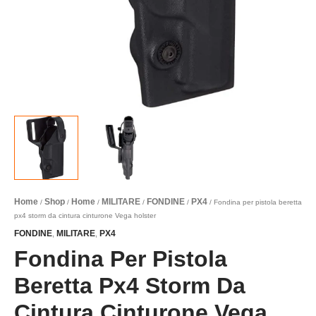
Home
Shop
Home
MILITARE
FONDINE
PX4
/
/
/
/
/
/ Fondina per pistola beretta
px4 storm da cintura cinturone Vega holster
FONDINE
MILITARE
PX4
,
,
Fondina Per Pistola
Beretta Px4 Storm Da
Cintura Cinturone Vega