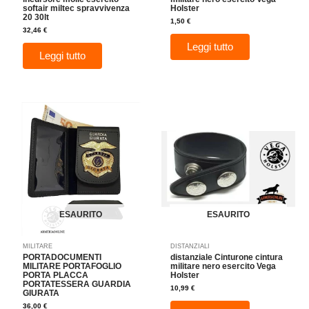
softair miltec spravvivenza
Holster
20 30lt
1,50
€
32,46
€
Leggi tutto
Leggi tutto
ESAURITO
ESAURITO
MILITARE
DISTANZIALI
PORTADOCUMENTI
distanziale Cinturone cintura
MILITARE PORTAFOGLIO
militare nero esercito Vega
PORTA PLACCA
Holster
PORTATESSERA GUARDIA
10,99
€
GIURATA
36,00
€