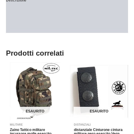
Descrizione
Informazioni aggiuntive
Brand
Recensioni (0)
Prodotti correlati
ESAURITO
ESAURITO
MILITARE
DISTANZIALI
Zaino Tattico militare
distanziale Cinturone cintura
incursore molle esercito
militare nero esercito Vega