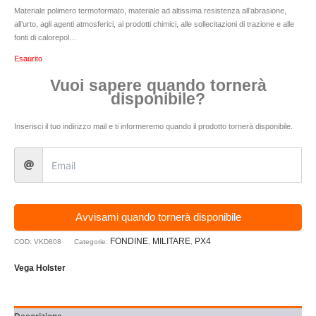
Materiale polimero termoformato, materiale ad altissima resistenza all’abrasione,
all’urto, agli agenti atmosferici, ai prodotti chimici, alle sollecitazioni di trazione e alle
fonti di calorepol…
Esaurito
Vuoi sapere quando tornerà
disponibile?
Inserisci il tuo indirizzo mail e ti informeremo quando il prodotto tornerà disponibile.
Avvisami quando tornerà disponibile
FONDINE
MILITARE
PX4
COD:
VKD808
Categorie:
,
,
Vega Holster