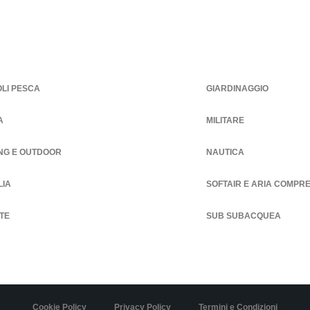
OLI PESCA
GIARDINAGGIO
A
MILITARE
NG E OUTDOOR
NAUTICA
LIA
SOFTAIR E ARIA COMPR
 TE
SUB SUBACQUEA
Cookie Policy
Privacy Policy
Termini e Condizioni