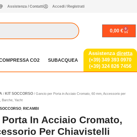
Assistenza / Contatti
Accedi / Registrati
0
Carrel
0,00
€
Assistenza
diretta
(+39) 349 393 0970
A COMPRESSA CO2
SUBACQUEA
(+39) 324 826 7456
A
KIT SOCCORSO
/
/ Gancio per Porta in Acciaio Cromato, 60 mm, Accessorio per
e, Barche, Yacht
T SOCCORSO
,
RICAMBI
 Porta In Acciaio Cromato,
ssorio Per Chiavistelli