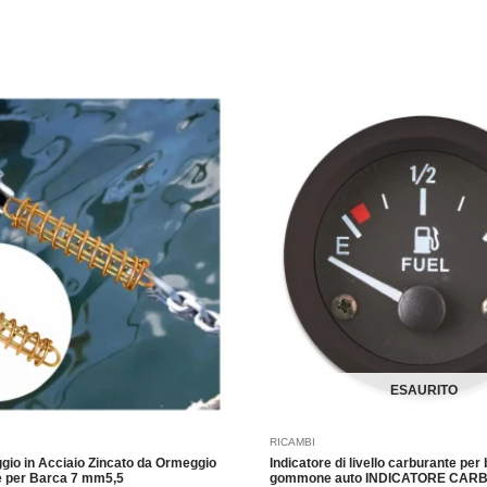
ascia
Questo
i
prodotto
rezzo:
a
ha
,99 €
più
4,98 €
varianti.
Le
opzioni
possono
essere
scelte
nella
pagina
del
ESAURITO
prodotto
RICAMBI
gio in Acciaio Zincato da Ormeggio
Indicatore di livello carburante per
e per Barca 7 mm5,5
gommone auto INDICATORE CA