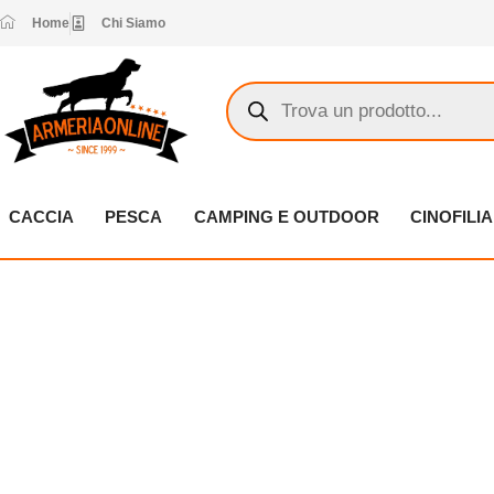
Vai
Home
Chi Siamo
al
contenuto
Products
search
CACCIA
PESCA
CAMPING E OUTDOOR
CINOFILIA