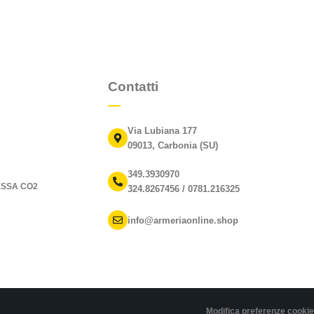
Contatti
Via Lubiana 177
09013, Carbonia (SU)
349.3930970
ESSA CO2
324.8267456 / 0781.216325
info@armeriaonline.shop
Modifica preferenze cookie