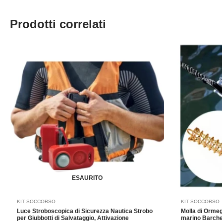
Prodotti correlati
F
d
p
d
5
a
1
ESAURITO
KIT SOCCORSO
KIT SOCCORSO
Luce Stroboscopica di Sicurezza Nautica Strobo
Molla di Ormeg
per Giubbotti di Salvataggio, Attivazione
marino Barch