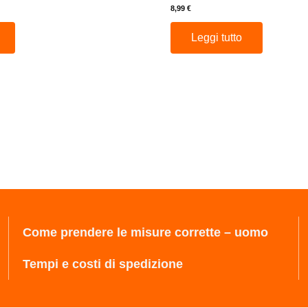
8,99
€
Leggi tutto
Come prendere le misure corrette – uomo
Tempi e costi di spedizione