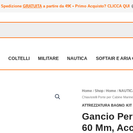
Spedizione
GRATUITA
a partire da 49€ • Primo Acquisto? CLICCA QUI
COLTELLI
MILITARE
NAUTICA
SOFTAIR E ARI
Home
Shop
Home
NAUTIC
/
/
/
Chiavistelli Porte per Cabine Marin
ATTREZZATURA BAGNO
,
KI
Gancio Per
60 Mm, Acce