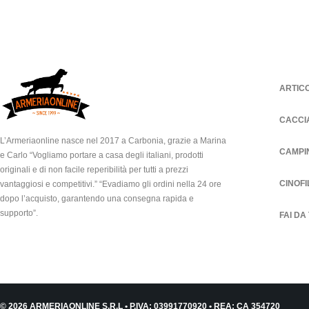
ARTIC
CACCI
L’Armeriaonline nasce nel 2017 a Carbonia, grazie a Marina
CAMPI
e Carlo “Vogliamo portare a casa degli italiani, prodotti
originali e di non facile reperibilità per tutti a prezzi
CINOFI
vantaggiosi e competitivi.” “Evadiamo gli ordini nella 24 ore
dopo l’acquisto, garantendo una consegna rapida e
supporto”.
FAI DA
© 2026 ARMERIAONLINE S.R.L • P.IVA: 03991770920 • REA: CA 354720