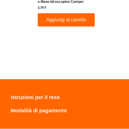
a Mano Idroscopino Camper
2,70
€
Aggiungi al carrello
Istruzioni per il reso
Modalità di pagamento