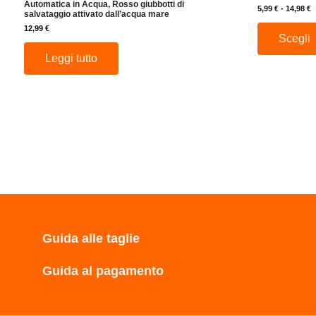
Automatica in Acqua, Rosso giubbotti di
5,99
€
-
14,98
€
salvataggio attivato dall’acqua mare
12,99
€
Scegli
Leggi tutto
Guida alle taglie
Guida al pagamento