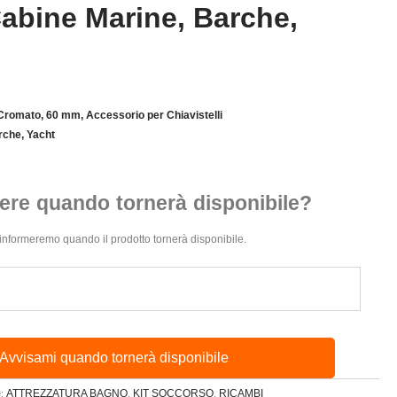
Cabine Marine, Barche,
 Cromato, 60 mm, Accessorio per Chiavistelli
rche, Yacht
ere quando tornerà disponibile?
 ti informeremo quando il prodotto tornerà disponibile.
Avvisami quando tornerà disponibile
ATTREZZATURA BAGNO
KIT SOCCORSO
RICAMBI
e:
,
,