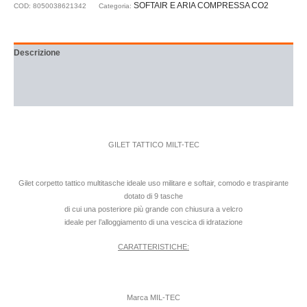
SOFTAIR E ARIA COMPRESSA CO2
COD:
8050038621342
Categoria:
Descrizione
Informazioni aggiuntive
Recensioni (0)
GILET TATTICO MILT-TEC
Gilet corpetto tattico multitasche ideale uso militare e softair, comodo e traspirante
dotato di 9 tasche
di cui una posteriore più grande con chiusura a velcro
ideale per l’alloggiamento di una vescica di idratazione
CARATTERISTICHE:
Marca MIL-TEC