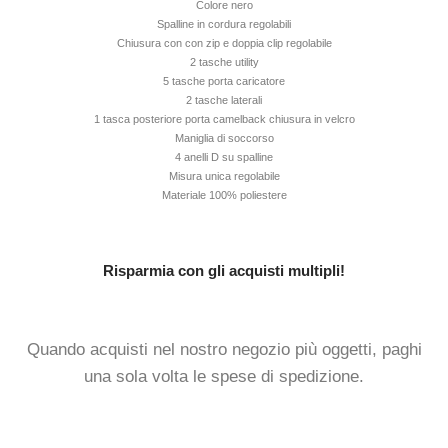
Colore nero
Spalline in cordura regolabili
Chiusura con con zip e doppia clip regolabile
2 tasche utility
5 tasche porta caricatore
2 tasche laterali
1 tasca posteriore porta camelback chiusura in velcro
Maniglia di soccorso
4 anelli D su spalline
Misura unica regolabile
Materiale 100% poliestere
Risparmia con gli acquisti multipli!
Quando acquisti nel nostro negozio più oggetti, paghi
una sola volta le spese di spedizione.