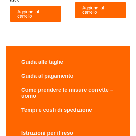
8,90
€
Aggiungi al
Aggiungi al
carrello
carrello
Guida alle taglie
Guida al pagamento
Come prendere le misure corrette –
uomo
Tempi e costi di spedizione
Istruzioni per il reso