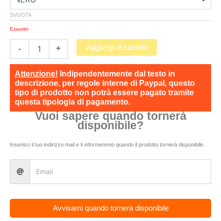
SVUOTA
Esaurito
Aggiungi al carrello
-
+
Attenzione!
Indipendentemente dal testo in
descrizione, per regole interne di Paypal, questo
tipo di prodotto non potrà essere pagato tramite
questa tipologia di pagamento.
Vuoi sapere quando tornerà
disponibile?
Inserisci il tuo indirizzo mail e ti informeremo quando il prodotto tornerà disponibile.
Avvisami quando tornerà disponibile