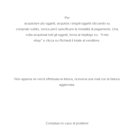
Per
acquistare più oggetti, acquista i singoli oggetti cliccando su
compralo subito, senza però specificare la modalità di pagamento. Una
volta acquistati tutti gli oggetti, torna al riepilogo su: “il mio
ebay” e clicca su Richiedi il totale al venditore.
Non appena ne verrà effettuata la lettura, riceverai una mail con la fattura
aggiornata.
Contattaci in caso di problemi