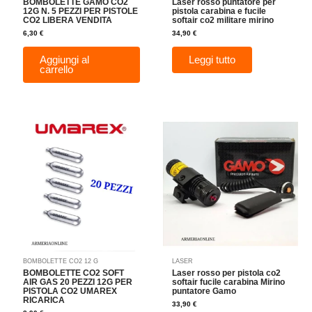
BOMBOLETTE GAMO CO2
Laser rosso puntatore per
12G N. 5 PEZZI PER PISTOLE
pistola carabina e fucile
CO2 LIBERA VENDITA
softair co2 militare mirino
6,30
€
34,90
€
Aggiungi al
Leggi tutto
carrello
BOMBOLETTE CO2 12 G
LASER
BOMBOLETTE CO2 SOFT
Laser rosso per pistola co2
AIR GAS 20 PEZZI 12G PER
softair fucile carabina Mirino
PISTOLA CO2 UMAREX
puntatore Gamo
RICARICA
33,90
€