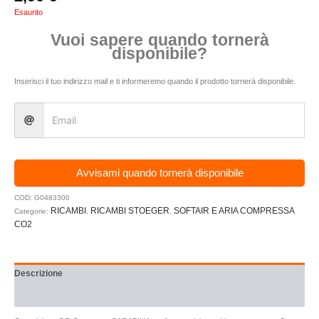
Esaurito
Vuoi sapere quando tornerà
disponibile?
Inserisci il tuo indirizzo mail e ti informeremo quando il prodotto tornerà disponibile.
Avvisami quando tornerà disponibile
COD:
G0483300
RICAMBI
RICAMBI STOEGER
SOFTAIR E ARIA COMPRESSA
Categorie:
,
,
CO2
Descrizione
Recensioni (0)