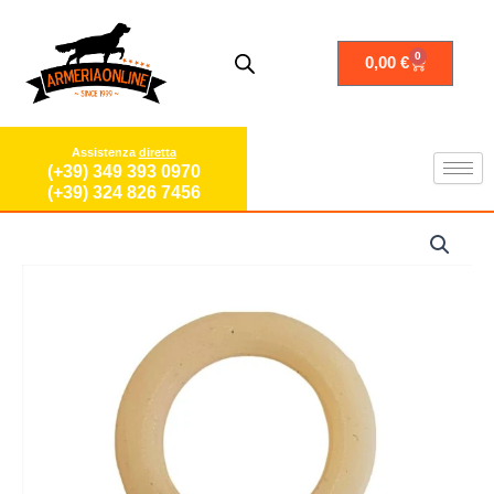
Vai
al
contenuto
0
Carrello
0,00
€
Assistenza
diretta
(+39) 349 393 0970
(+39) 324 826 7456