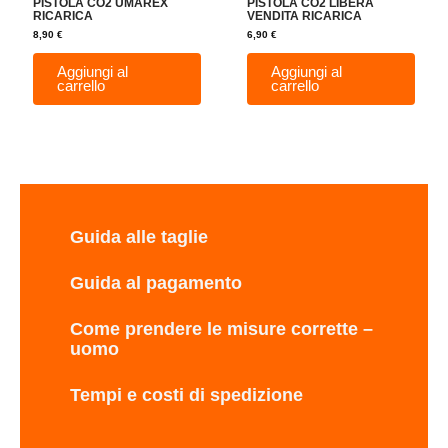
PISTOLA CO2 UMAREX
PISTOLA CO2 LIBERA
RICARICA
VENDITA RICARICA
8,90
€
6,90
€
Aggiungi al
Aggiungi al
carrello
carrello
Guida alle taglie
Guida al pagamento
Come prendere le misure corrette –
uomo
Tempi e costi di spedizione