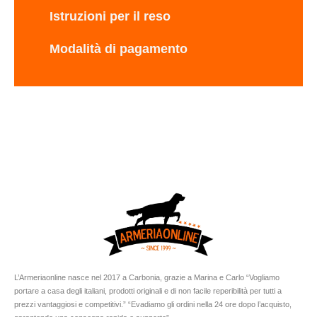
Istruzioni per il reso
Modalità di pagamento
L’Armeriaonline nasce nel 2017 a Carbonia, grazie a Marina e Carlo “Vogliamo
portare a casa degli italiani, prodotti originali e di non facile reperibilità per tutti a
prezzi vantaggiosi e competitivi.” “Evadiamo gli ordini nella 24 ore dopo l’acquisto,