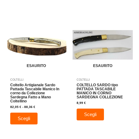
Fascia
Questo
Questo
di
prodotto
prodotto
prezzo:
da
ha
ha
82,05 €
a
più
più
88,36 €
varianti.
varianti.
Le
Le
opzioni
opzioni
possono
possono
essere
essere
ESAURITO
ESAURITO
scelte
scelte
nella
nella
COLTELLI
COLTELLI
pagina
pagina
Coltello Artigianale Sardo
COLTELLO SARDO tipo
del
del
Pattada Tascabile Manico In
PATTADA TASCABILE
corno da Collezione
MANICO IN CORNO
prodotto
prodotto
Sardegna Fatto a Mano
SARDEGNA COLLEZIONE
Coltellino
8,99
€
82,05
€
-
88,36
€
Scegli
Scegli