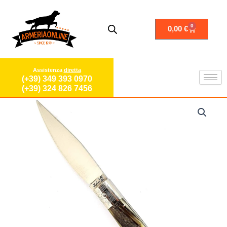
Vai
al
contenuto
0
Carrello
0,00
€
Assistenza
diretta
(+39) 349 393 0970
(+39) 324 826 7456
is
lunas
Coltello
da
Caccia
SARDO
PATTADA
Tascabile
Manico
in
Corno
Sardegna
Collezione