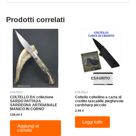
Prodotti correlati
ESAURITO
COLTELLI
COLTELLI
COLTELLO DA collezione
Coltello coltellino a carta di
SARDO PATTADA
credito tascabile pieghevole
SARDEGNA ARTIGIANALE
cardsharp piccolo
MANICO IN CORNO
2,99
€
139,00
€
Leggi tutto
Aggiungi al
carrello