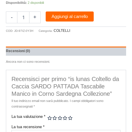
Disponibilità:
2 disponibili
Aggiungi al carrello
-
+
COLTELLI
COD:
JD-97IZ-0Y3H
Categoria:
Recensioni (0)
Ancora non ci sono recensioni.
Recensisci per primo “is lunas Coltello da
Caccia SARDO PATTADA Tascabile
Manico in Corno Sardegna Collezione”
Il tuo indirizzo email non sarà pubblicato.
I campi obbligatori sono
contrassegnati
*
La tua valutazione
*
La tua recensione
*