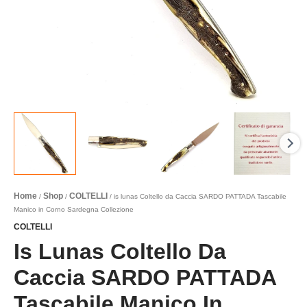
quantità
Home
Shop
COLTELLI
/
/
/ is lunas Coltello da Caccia SARDO PATTADA Tascabile
Manico in Corno Sardegna Collezione
COLTELLI
Is Lunas Coltello Da
Caccia SARDO PATTADA
Tascabile Manico In