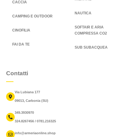
CACCIA
NAUTICA
CAMPING E OUTDOOR
SOFTAIR E ARIA
CINOFILIA
COMPRESSA CO2
FAI DA TE
SUB SUBACQUEA
Contatti
Via Lubiana 177
09013, Carbonia (SU)
349.3930970
324.8267456 / 0781.216325
info@armeriaonline.shop