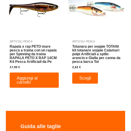
varianti.
Le
opzioni
possono
essere
scelte
nella
ARTICOLI PESCA
ARTICOLI PESCA
pagina
Rapala x rap PETO mare
Totanara per seppie TOTANI
del
pesca a traina con un rapala
kit totanare seppie Calamari
per Spinning da traina
polpi Artificiali a spillo
prodotto
RAPALA PETO X RAP 14CM
arancio e Gialla per canna da
Kit Pesca Artificiali da Pe
pesca barca Tot
17,90
€
2,62
€
Aggiungi al
Scegli
carrello
Guida alle taglie