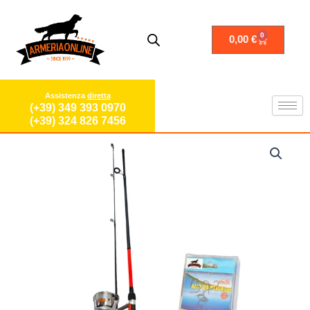
Vai
al
contenuto
0
Carrello
0,00
€
Assistenza
diretta
(+39) 349 393 0970
(+39) 324 826 7456