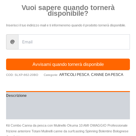
Vuoi sapere quando tornerà
disponibile?
Inserisci il tuo indirizzo mail e ti informeremo quando il prodotto tornerà disponibile.
Avvisami quando tornerà disponibile
ARTICOLI PESCA
CANNE DA PESCA
COD:
SLXP-662-20BO
Categorie:
,
Descrizione
Informazioni aggiuntive
Recensioni (0)
Kit Combo Canna da pesca con Mulinello Okuma 10 AMI OMAGGIO Professionale
frizione anteriore Totani Mulinelli canne da surfcasting Spinning Bolentino Bolognese