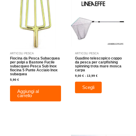
da
ha
9,00 €
a
più
13,99 €
varianti.
Le
opzioni
possono
essere
scelte
nella
ARTICOLI PESCA
ARTICOLI PESCA
pagina
Fiocina da Pesca Subacquea
Guadino telescopico coppo
del
per polpi a Bastone Fucile
da pesca per carpfishing
subacqueo Pesca Sub Inox
spinning trota mare mosca
prodotto
fiocina 5 Punte Acciaio Inox
carpa
subaquea
9,00
€
-
13,99
€
5,90
€
Scegli
Aggiungi al
carrello
Questo
prodotto
ha
più