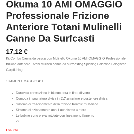
Okuma 10 AMI OMAGGIO
Professionale Frizione
Anteriore Totani Mulinelli
Canne Da Surfcasti
17,12
€
Kit Combo Canna da pesca con Mulinello Okuma 10 AMI OMAGGIO Professionale
frizione anteriore Totani Mulinelli canne da surfcasting Spinning Bolentino Bolognese
Carpfishing
10 AMI IN OMAGGIO #11
Durevole costruzione in bianco asta in fibra di vetro
Comoda impugnatura divisa in EVA anteriore e posteriore divisa
Sistema di trascinamento della frizione frontale multidisco
Sistema di azionamento con 1 cuscinetto a sfere
Le bobine sono pre-arrotolate con linea monofilamento
<li…
Esaurito