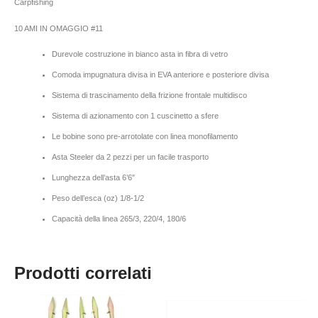
Carpfishing
10 AMI IN OMAGGIO #11
Durevole costruzione in bianco asta in fibra di vetro
Comoda impugnatura divisa in EVA anteriore e posteriore divisa
Sistema di trascinamento della frizione frontale multidisco
Sistema di azionamento con 1 cuscinetto a sfere
Le bobine sono pre-arrotolate con linea monofilamento
Asta Steeler da 2 pezzi per un facile trasporto
Lunghezza dell’asta 6’6″
Peso dell’esca (oz) 1/8-1/2
Capacità della linea 265/3, 220/4, 180/6
Prodotti correlati
Fascia
Questo
di
prodotto
prezzo: