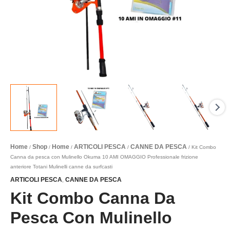
Home
Shop
Home
ARTICOLI PESCA
CANNE DA PESCA
/
/
/
/
/ Kit Combo
Canna da pesca con Mulinello Okuma 10 AMI OMAGGIO Professionale frizione
anteriore Totani Mulinelli canne da surfcasti
ARTICOLI PESCA
CANNE DA PESCA
,
Kit Combo Canna Da
Pesca Con Mulinello