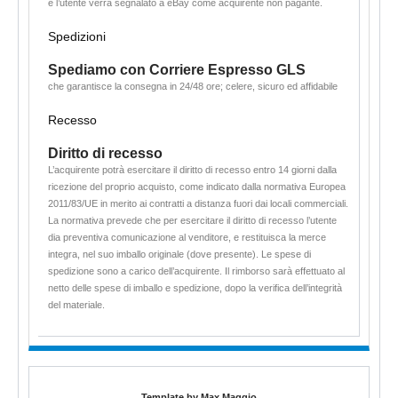
e l’utente verrà segnalato a eBay come acquirente non pagante.
Spedizioni
Spediamo con Corriere Espresso GLS
che garantisce la consegna in 24/48 ore; celere, sicuro ed affidabile
Recesso
Diritto di recesso
L’acquirente potrà esercitare il diritto di recesso entro 14 giorni dalla
ricezione del proprio acquisto, come indicato dalla normativa Europea
2011/83/UE in merito ai contratti a distanza fuori dai locali commerciali.
La normativa prevede che per esercitare il diritto di recesso l’utente
dia preventiva comunicazione al venditore, e restituisca la merce
integra, nel suo imballo originale (dove presente). Le spese di
spedizione sono a carico dell’acquirente. Il rimborso sarà effettuato al
netto delle spese di imballo e spedizione, dopo la verifica dell’integrità
del materiale.
Template by Max Maggio