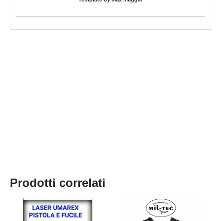
Prodotti correlati
Questo
prodotto
ha