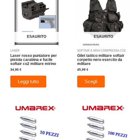
più
varianti.
Le
opzioni
possono
essere
ESAURITO
ESAURITO
scelte
nella
LASER
SOFTAIR E ARIA COMPRESSA CO2
pagina
Laser rosso puntatore per
Gilet tattico militare softair
del
pistola carabina e fucile
corpetto nero esercito da
softair co2 militare mirino
militare
prodotto
34,90
€
45,99
€
Leggi tutto
Scegli