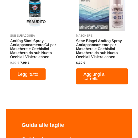
ESAURITO
SUB SUBACQUEA
MASCHERE
Antifog 50ml Spray
Seac Biogel Antifog Spray
Antiappannamento C4 per
Antiappannamento per
Maschere e Occhialini
Maschere e Occhialini
Maschera da sub Nuoto
Maschera da sub Nuoto
Occhiali Visiera casco
Occhiali Visiera casco
9,99
€
7,99
€
6,30
€
Leggi tutto
Aggiungi al
carrello
Guida alle taglie