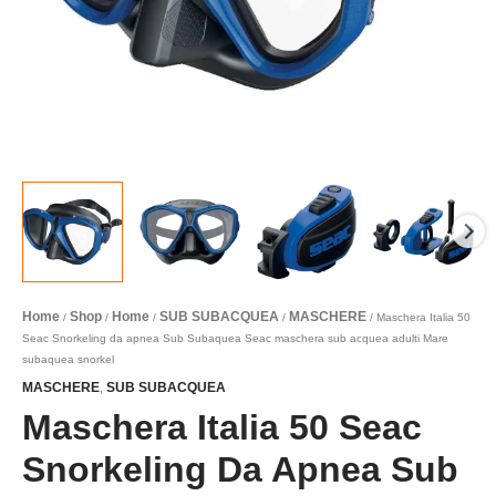
adulti
Mare
subaquea
snorkel
quantità
Home
Shop
Home
SUB SUBACQUEA
MASCHERE
/
/
/
/
/ Maschera Italia 50
Seac Snorkeling da apnea Sub Subaquea Seac maschera sub acquea adulti Mare
subaquea snorkel
MASCHERE
SUB SUBACQUEA
,
Maschera Italia 50 Seac
Snorkeling Da Apnea Sub