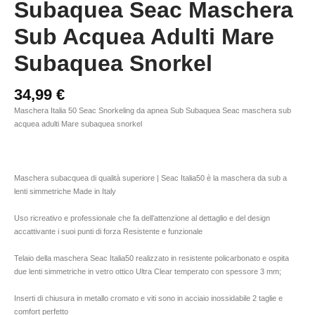
Subaquea Seac Maschera
Sub Acquea Adulti Mare
Subaquea Snorkel
34,99
€
Maschera Italia 50 Seac Snorkeling da apnea Sub Subaquea Seac maschera sub
acquea adulti Mare subaquea snorkel
Maschera subacquea di qualità superiore | Seac Italia50 è la maschera da sub a
lenti simmetriche Made in Italy
Uso ricreativo e professionale che fa dell’attenzione al dettaglio e del design
accattivante i suoi punti di forza Resistente e funzionale
Telaio della maschera Seac Italia50 realizzato in resistente policarbonato e ospita
due lenti simmetriche in vetro ottico Ultra Clear temperato con spessore 3 mm;
Inserti di chiusura in metallo cromato e viti sono in acciaio inossidabile 2 taglie e
comfort perfetto