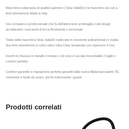
Maschera subacquea di qualità superiore | Seac Italia50 è la maschera da sub a
lenti simmetriche Made in Italy
Uso ricreativo e professionale che fa dell’attenzione al dettaglio e del design
accattivante i suoi punti di forza Resistente e funzionale
Telaio della maschera Seac Italia50 realizzato in resistente policarbonato e ospita
due lenti simmetriche in vetro ottico Ultra Clear temperato con spessore 3 mm;
Inserti di chiusura in metallo cromato e viti sono in acciaio inossidabile 2 taglie e
comfort perfetto
Comfort garantito e regolazione perfetta garantiti dalla nuova fibbia basculante 3D,
resistente e facile da usare, anche indossando i guanti.
Prodotti correlati
Fascia
Questo
di
prodotto
prezzo:
da
ha