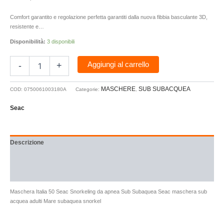
Comfort garantito e regolazione perfetta garantiti dalla nuova fibbia basculante 3D,
resistente e…
Disponibilità:
3 disponibili
Aggiungi al carrello
-
+
MASCHERE
SUB SUBACQUEA
COD:
0750061003180A
Categorie:
,
Seac
Descrizione
Brand
Recensioni (0)
Maschera Italia 50 Seac Snorkeling da apnea Sub Subaquea Seac maschera sub
acquea adulti Mare subaquea snorkel