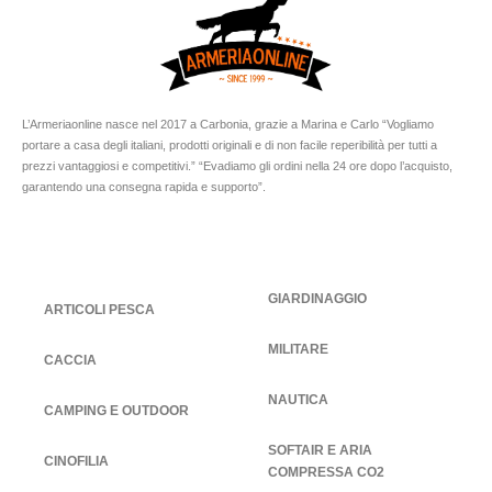
L’Armeriaonline nasce nel 2017 a Carbonia, grazie a Marina e Carlo “Vogliamo
portare a casa degli italiani, prodotti originali e di non facile reperibilità per tutti a
prezzi vantaggiosi e competitivi.” “Evadiamo gli ordini nella 24 ore dopo l’acquisto,
garantendo una consegna rapida e supporto”.
GIARDINAGGIO
ARTICOLI PESCA
MILITARE
CACCIA
NAUTICA
CAMPING E OUTDOOR
SOFTAIR E ARIA
CINOFILIA
COMPRESSA CO2