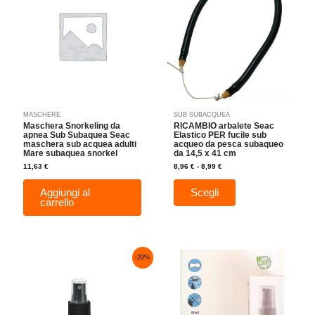
8,96 €
a
più
8,99 €
varianti.
Le
opzioni
possono
essere
scelte
nella
MASCHERE
SUB SUBACQUEA
pagina
Maschera Snorkeling da
RICAMBIO arbalete Seac
del
apnea Sub Subaquea Seac
Elastico PER fucile sub
maschera sub acquea adulti
acqueo da pesca subaqueo
prodotto
Mare subaquea snorkel
da 14,5 x 41 cm
11,63
€
8,96
€
-
8,99
€
Aggiungi al
Scegli
carrello
Il
Il
-20%
prezzo
prezzo
originale
attuale
era:
è:
9,99 €.
7,99 €.