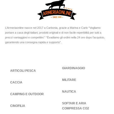
L’Armeriaonline nasce nel 2017 a Carbonia, grazie a Marina e Carlo “Vogliamo
portare a casa degli italiani, prodotti originali e di non facile reperibilità per tutti a
prezzi vantaggiosi e competitivi.” “Evadiamo gli ordini nella 24 ore dopo l’acquisto,
garantendo una consegna rapida e supporto”.
GIARDINAGGIO
ARTICOLI PESCA
MILITARE
CACCIA
NAUTICA
CAMPING E OUTDOOR
SOFTAIR E ARIA
CINOFILIA
COMPRESSA CO2