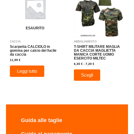
7,20 €
varianti.
Le
opzioni
possono
essere
ESAURITO
scelte
nella
CACCIA
ABBIGLIAMENTO
pagina
Scarpetta CALCIOLO in
T-SHIRT MILITARE MAGLIA
del
gomma per calcio del fucile
DA CACCIA MAGLIETTA
da caccia
MANICA CORTE UOMO
prodotto
ESERCITO MILTEC
11,99
€
6,30
€
-
7,20
€
Leggi tutto
Scegli
Guida alle taglie