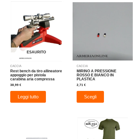
Questo
prodotto
ha
più
varianti.
Le
opzioni
possono
essere
ESAURITO
scelte
nella
CACCIA
CACCIA
pagina
Rest bench da tiro allineatore
MIRINO A PRESSIONE
del
appoggio per pistola
ROSSO E BIANCO IN
carabina aria compressa
PLASTICA
prodotto
38,99
€
2,71
€
Leggi tutto
Scegli
Fascia
Questo
di
prodotto
prezzo:
da
ha
6,30 €
a
più