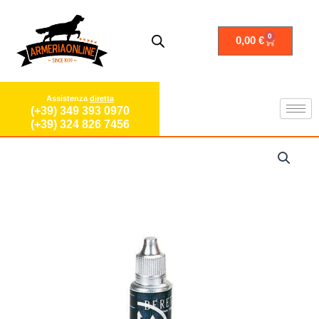
Vai
al
contenuto
0
Carrello
0,00
€
Assistenza
diretta
(+39) 349 393 0970
(+39) 324 826 7456