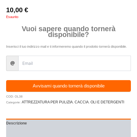
10,00
€
Esaurito
Vuoi sapere quando tornerà
disponibile?
Inserisci il tuo indirizzo mail e ti informeremo quando il prodotto tornerà disponibile.
Avvisami quando tornerà disponibile
COD:
OL38
ATTREZZATURA PER PULIZIA
CACCIA
OLI E DETERGENTI
Categorie:
,
,
Descrizione
Recensioni (0)