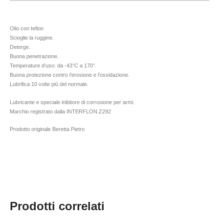
Olio con teflon
Scioglie la ruggine.
Deterge.
Buona penetrazione.
Temperature d’uso: da -43°C a 170°.
Buona protezione contro l’erosione e l’ossidazione.
Lubrifica 10 volte più del normale.
Lubricante e speciale inibitore di corrosione per armi.
Marchio registrato dalla INTERFLON.Z292
Prodotto originale Beretta Pietro
Prodotti correlati