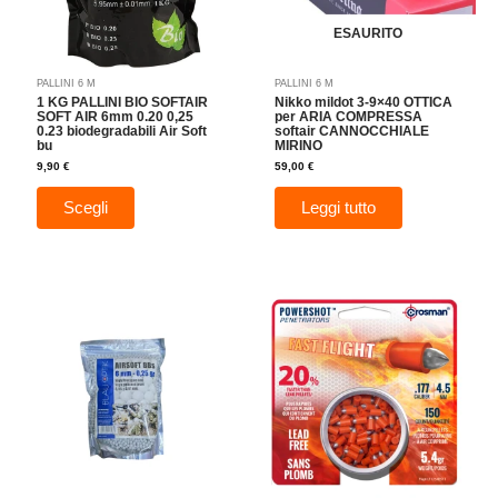
possono
essere
ESAURITO
scelte
nella
PALLINI 6 M
PALLINI 6 M
pagina
1 KG PALLINI BIO SOFTAIR
Nikko mildot 3-9×40 OTTICA
del
SOFT AIR 6mm 0.20 0,25
per ARIA COMPRESSA
0.23 biodegradabili Air Soft
softair CANNOCCHIALE
prodotto
bu
MIRINO
9,90
€
59,00
€
Scegli
Leggi tutto