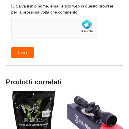
Salva il mio nome, email e sito web in questo browser
per la prossima volta che commento.
Prodotti correlati
Questo
prodotto
ha
più
varianti.
Le
opzioni