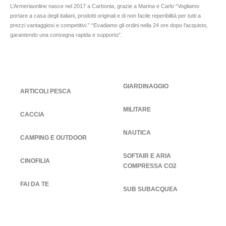
L’Armeriaonline nasce nel 2017 a Carbonia, grazie a Marina e Carlo “Vogliamo
portare a casa degli italiani, prodotti originali e di non facile reperibilità per tutti a
prezzi vantaggiosi e competitivi.” “Evadiamo gli ordini nella 24 ore dopo l’acquisto,
garantendo una consegna rapida e supporto”.
GIARDINAGGIO
ARTICOLI PESCA
MILITARE
CACCIA
NAUTICA
CAMPING E OUTDOOR
SOFTAIR E ARIA
CINOFILIA
COMPRESSA CO2
FAI DA TE
SUB SUBACQUEA