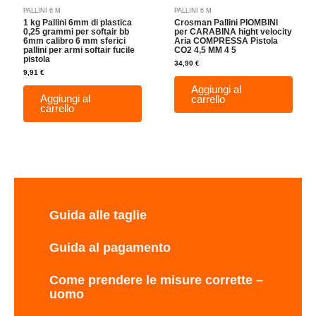
PALLINI 6 M
PALLINI 6 M
1 kg Pallini 6mm di plastica
Crosman Pallini PIOMBINI
0,25 grammi per softair bb
per CARABINA hight velocity
6mm calibro 6 mm sferici
Aria COMPRESSA Pistola
pallini per armi softair fucile
CO2 4,5 MM 4 5
pistola
34,90
€
9,91
€
Aggiungi al
Aggiungi al
carrello
carrello
Guida alle taglie
Guida al pagamento
Come prendere le misure corrette –
uomo