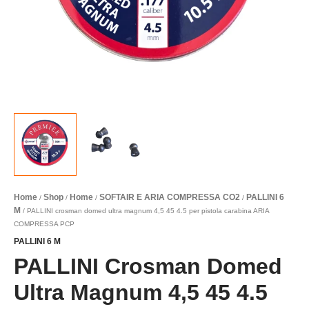
PCP
quantità
Home
Shop
Home
SOFTAIR E ARIA COMPRESSA CO2
PALLINI 6
/
/
/
/
M
/ PALLINI crosman domed ultra magnum 4,5 45 4.5 per pistola carabina ARIA
COMPRESSA PCP
PALLINI 6 M
PALLINI Crosman Domed
Ultra Magnum 4,5 45 4.5