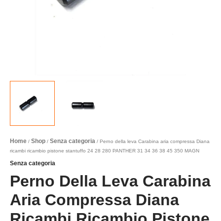
280
PANTHER
31
34
36
38
45
350
MAGN
quantità
Home
Shop
Senza categoria
/
/
/ Perno della leva Carabina aria compressa Diana
ricambi ricambio pistone stantuffo 24 28 280 PANTHER 31 34 36 38 45 350 MAGN
Senza categoria
Perno Della Leva Carabina
Aria Compressa Diana
Ricambi Ricambio Pistone