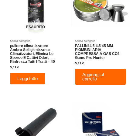
ESAURITO
Senza categoria
Senza categoria
pulitore climatizzatore
PALLINI 4 5 4.5 45 MM
Ambro-Sol Igienizzante
PIOMBINI ARIA
Climatizzatori, Elimina Lo
COMPRESSA A GAS CO2
Sporco E Cattivi Odori,
Gamo Pro Hunter
Rinfresca Tutti I Tratti – 40
5,32
€
9,01
€
Aggiungi al
Leggi tutto
carrello
Questo
prodotto
ha
più
varianti.
Le