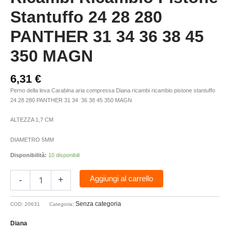
Stantuffo 24 28 280
PANTHER 31 34 36 38 45
350 MAGN
6,31
€
Perno della leva Carabina aria compressa Diana ricambi ricambio pistone stantuffo
24 28 280 PANTHER 31 34 36 38 45 350 MAGN
ALTEZZA 1,7 CM
DIAMETRO 5MM
Disponibilità:
10 disponibili
Aggiungi al carrello
-
+
Senza categoria
COD:
20631
Categoria:
Diana