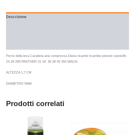
Descrizione
Informazioni aggiuntive
Brand
Recensioni (0)
Perno della leva Carabina aria compressa Diana ricambi ricambio pistone stantuffo
24 28 280 PANTHER 31 34 36 38 45 350 MAGN
ALTEZZA 1,7 CM
DIAMETRO 5MM
Prodotti correlati