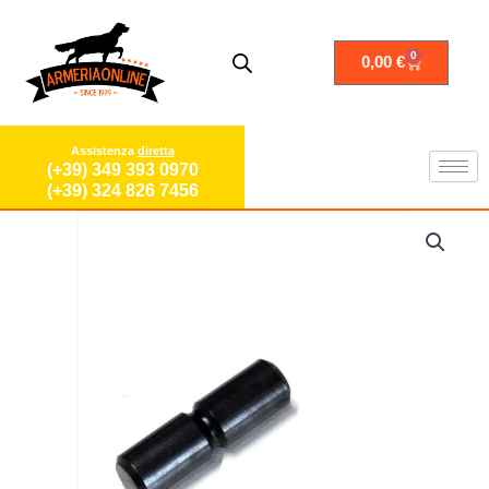
Vai
al
contenuto
0
Carrello
0,00
€
Assistenza
diretta
(+39) 349 393 0970
(+39) 324 826 7456
Perno
della
leva
Carabina
aria
compressa
Diana
ricambi
ricambio
pistone
stantuffo
24
28