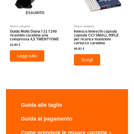
opzioni
possono
essere
ESAURITO
scelte
nella
Senza categoria
Senza categoria
pagina
Guida Molla Diana f 21 f 240
Innesco Inneschi capsula
del
ricambio carabina aria
capsule CCI SMALL RIFLE
compressa 4,5 TWENTYONE
per ricarica munizioni
prodotto
cartucce carabina
10,82
€
40,81
€
Leggi tutto
Scegli
Guida alle taglie
Guida al pagamento
Come prendere le misure corrette –