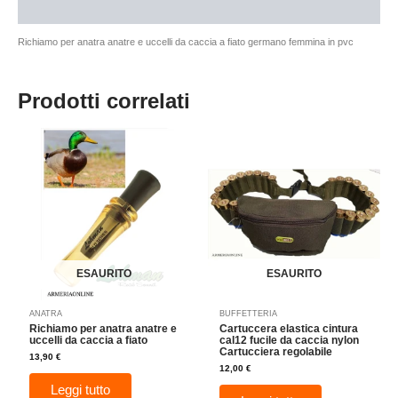
Recensioni (0)
Richiamo per anatra anatre e uccelli da caccia a fiato germano femmina in pvc
Prodotti correlati
ESAURITO
ESAURITO
ANATRA
BUFFETTERIA
Richiamo per anatra anatre e
Cartuccera elastica cintura
uccelli da caccia a fiato
cal12 fucile da caccia nylon
Cartucciera regolabile
13,90
€
12,00
€
Leggi tutto