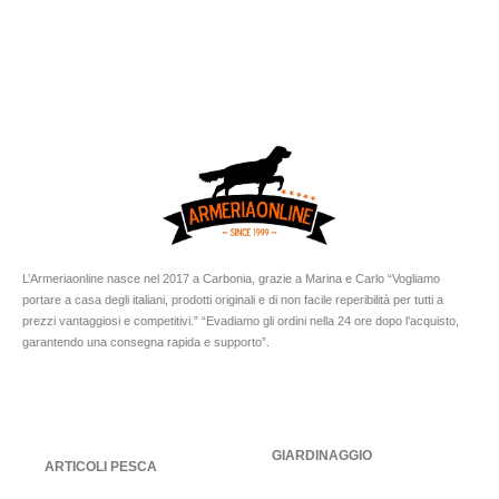
L’Armeriaonline nasce nel 2017 a Carbonia, grazie a Marina e Carlo “Vogliamo
portare a casa degli italiani, prodotti originali e di non facile reperibilità per tutti a
prezzi vantaggiosi e competitivi.” “Evadiamo gli ordini nella 24 ore dopo l’acquisto,
garantendo una consegna rapida e supporto”.
GIARDINAGGIO
ARTICOLI PESCA