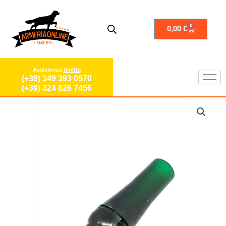
Vai
al
contenuto
0
Carrello
0,00
€
Assistenza
diretta
(+39) 349 393 0970
(+39) 324 826 7456