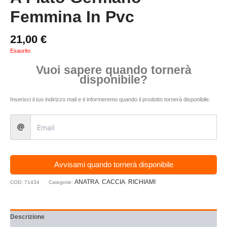
Femmina In Pvc
21,00
€
Esaurito
Vuoi sapere quando tornerà
disponibile?
Inserisci il tuo indirizzo mail e ti informeremo quando il prodotto tornerà disponibile.
Avvisami quando tornerà disponibile
ANATRA
CACCIA
RICHIAMI
COD:
71434
Categorie:
,
,
Descrizione