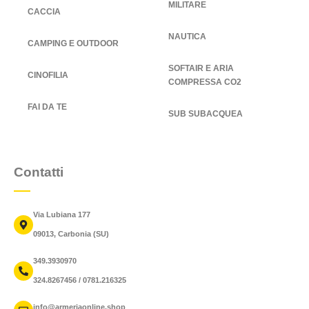
MILITARE
CACCIA
NAUTICA
CAMPING E OUTDOOR
SOFTAIR E ARIA
CINOFILIA
COMPRESSA CO2
FAI DA TE
SUB SUBACQUEA
Contatti
Via Lubiana 177
09013, Carbonia (SU)
349.3930970
324.8267456 / 0781.216325
info@armeriaonline.shop