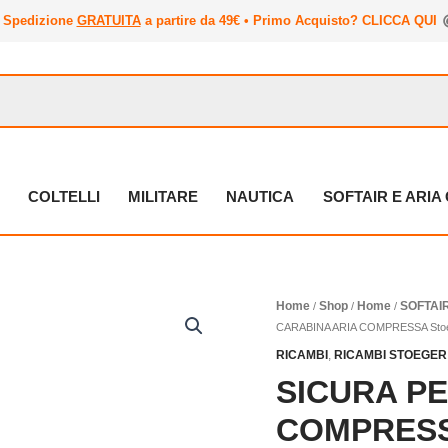
Spedizione
GRATUITA
a partire da 49€ • Primo Acquisto? CLICCA QUI
COLTELLI
MILITARE
NAUTICA
SOFTAIR E ARI
Home
Shop
Home
SOFTAI
/
/
/
CARABINA ARIA COMPRESSA Stoeger
RICAMBI
,
RICAMBI STOEGER
SICURA PE
COMPRESSA