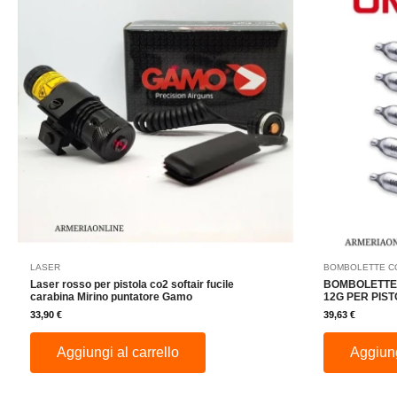
LASER
BOMBOLETTE CO
Laser rosso per pistola co2 softair fucile
BOMBOLETTE 
carabina Mirino puntatore Gamo
12G PER PIS
33,90
€
39,63
€
Aggiungi al carrello
Aggiung