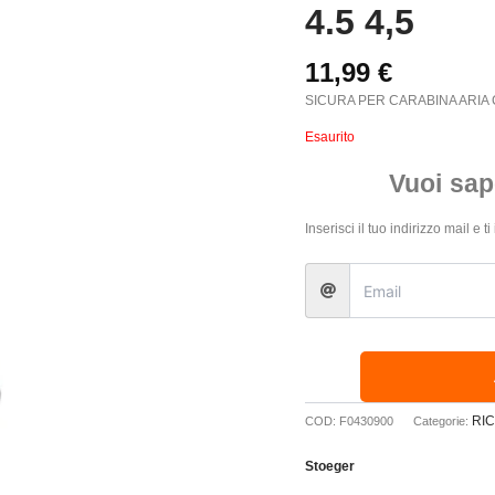
4.5 4,5
11,99
€
SICURA PER CARABINA ARIA CO
Esaurito
Vuoi sap
Inserisci il tuo indirizzo mail e
RI
COD:
F0430900
Categorie:
Stoeger