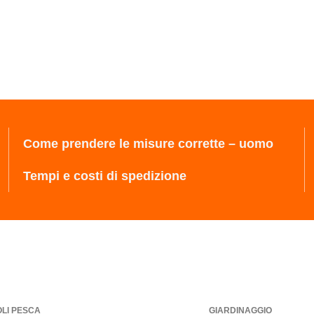
Come prendere le misure corrette – uomo
Tempi e costi di spedizione
OLI PESCA
GIARDINAGGIO