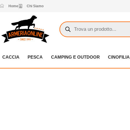
Vai
Home
Chi Siamo
al
contenuto
Products
search
CACCIA
PESCA
CAMPING E OUTDOOR
CINOFILIA