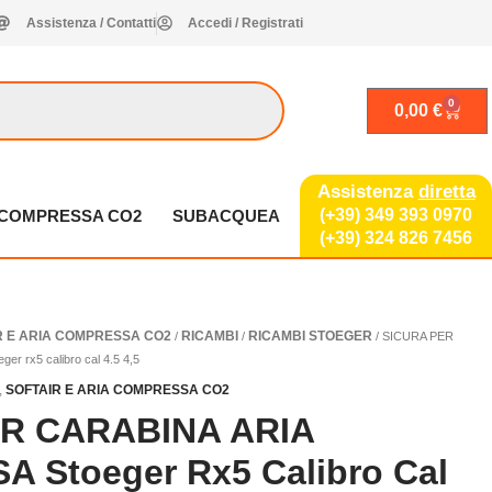
Assistenza / Contatti
Accedi / Registrati
0
Carrel
0,00
€
Assistenza
diretta
(+39) 349 393 0970
A COMPRESSA CO2
SUBACQUEA
(+39) 324 826 7456
R E ARIA COMPRESSA CO2
RICAMBI
RICAMBI STOEGER
/
/
/ SICURA PER
 rx5 calibro cal 4.5 4,5
,
SOFTAIR E ARIA COMPRESSA CO2
R CARABINA ARIA
 Stoeger Rx5 Calibro Cal