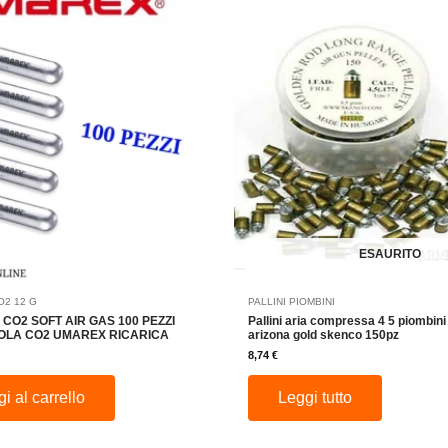
ESAURITO
2 12 G
PALLINI PIOMBINI
CO2 SOFT AIR GAS 100 PEZZI
Pallini aria compressa 4 5 piombini
TOLA CO2 UMAREX RICARICA
arizona gold skenco 150pz
8,74
€
i al carrello
Leggi tutto