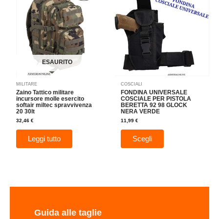
ha
più
varianti.
Le
opzioni
possono
essere
ESAURITO
scelte
nella
MILITARE
COSCIALI
pagina
Zaino Tattico militare
FONDINA UNIVERSALE
del
incursore molle esercito
COSCIALE PER PISTOLA
softair miltec spravvivenza
BERETTA 92 98 GLOCK
prodotto
20 30lt
NERA VERDE
32,46
€
11,99
€
Leggi tutto
Scegli
Guida alle taglie