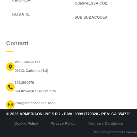
CINOFILIA
COMPRESSA CO2
FAI DA TE
SUB SUBACQUEA
Contatti
Via Lubiana 177
09013, Carbonia (SU)
349.3930970
324.8267456 / 0781.216325
info@armeriaonline.shop
© 2026 ARMERIAONLINE S.R.L • P.IVA: 03991770920 • REA: CA 354720
Cookie Policy
Privacy Policy
Termini e Condizioni
Modifica preferenze cookie