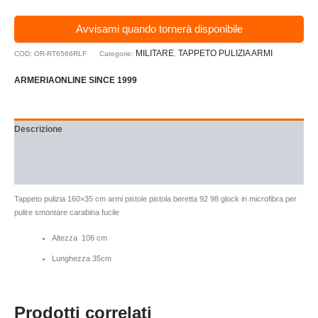
Avvisami quando tornerà disponibile
MILITARE
TAPPETO PULIZIA ARMI
COD:
OR-RT6566RLF
Categorie:
,
ARMERIAONLINE SINCE 1999
Descrizione
Brand
Recensioni (0)
Tappeto pulizia 160×35 cm armi pistole pistola beretta 92 98 glock in microfibra per
pulire smontare carabina fucile
Altezza 106 cm
Lunghezza 35cm
Prodotti correlati