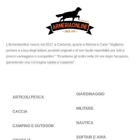
L’Armeriaonline nasce nel 2017 a Carbonia, grazie a Marina e Carlo “Vogliamo
portare a casa degli italiani, prodotti originali e di non facile reperibilità per tutti a
prezzi vantaggiosi e competitivi.” “Evadiamo gli ordini nella 24 ore dopo l’acquisto,
garantendo una consegna rapida e supporto”.
GIARDINAGGIO
ARTICOLI PESCA
MILITARE
CACCIA
NAUTICA
CAMPING E OUTDOOR
SOFTAIR E ARIA