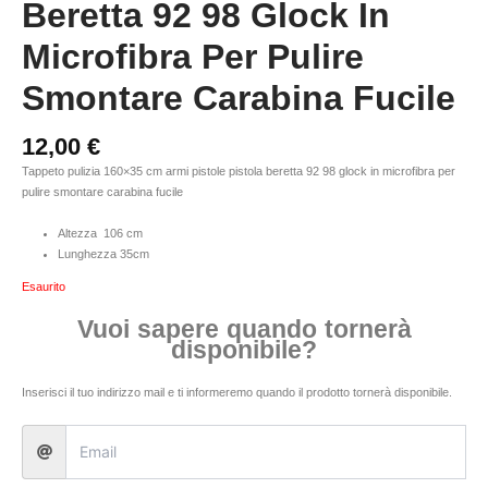
Beretta 92 98 Glock In
Microfibra Per Pulire
Smontare Carabina Fucile
12,00
€
Tappeto pulizia 160×35 cm armi pistole pistola beretta 92 98 glock in microfibra per
pulire smontare carabina fucile
Altezza 106 cm
Lunghezza 35cm
Esaurito
Vuoi sapere quando tornerà
disponibile?
Inserisci il tuo indirizzo mail e ti informeremo quando il prodotto tornerà disponibile.