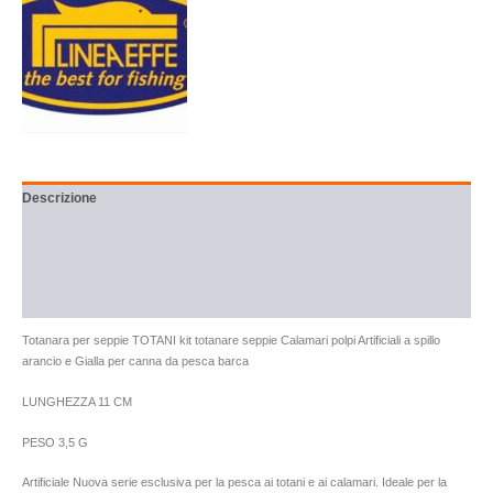
Descrizione
Informazioni aggiuntive
Brand
Recensioni (0)
Totanara per seppie TOTANI kit totanare seppie Calamari polpi Artificiali a spillo
arancio e Gialla per canna da pesca barca
LUNGHEZZA 11 CM
PESO 3,5 G
Artificiale Nuova serie esclusiva per la pesca ai totani e ai calamari. Ideale per la