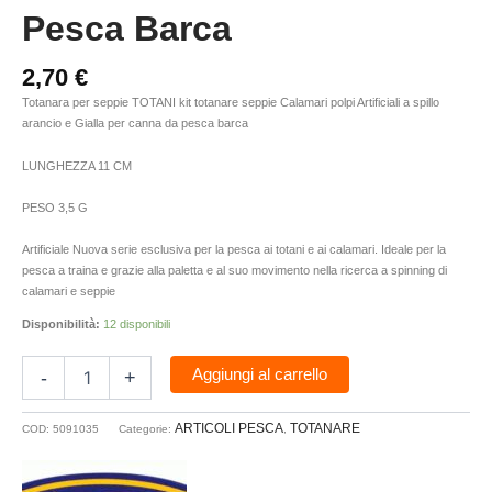
Pesca Barca
2,70
€
Totanara per seppie TOTANI kit totanare seppie Calamari polpi Artificiali a spillo
arancio e Gialla per canna da pesca barca
LUNGHEZZA 11 CM
PESO 3,5 G
Artificiale Nuova serie esclusiva per la pesca ai totani e ai calamari. Ideale per la
pesca a traina e grazie alla paletta e al suo movimento nella ricerca a spinning di
calamari e seppie
Disponibilità:
12 disponibili
Aggiungi al carrello
-
+
ARTICOLI PESCA
TOTANARE
COD:
5091035
Categorie:
,