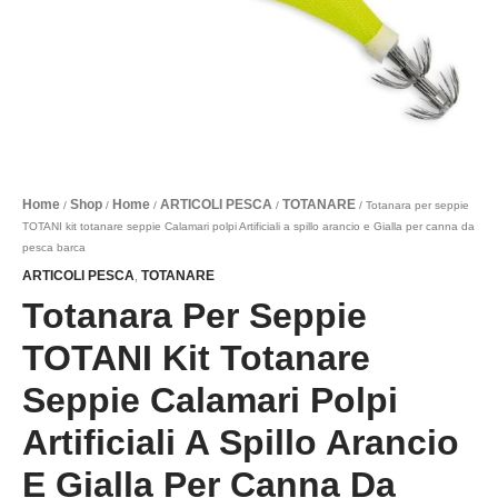
e
Gialla
per
canna
da
pesca
barca
quantità
Home
Shop
Home
ARTICOLI PESCA
TOTANARE
/
/
/
/
/ Totanara per seppie
TOTANI kit totanare seppie Calamari polpi Artificiali a spillo arancio e Gialla per canna da
pesca barca
ARTICOLI PESCA
TOTANARE
,
Totanara Per Seppie
TOTANI Kit Totanare
Seppie Calamari Polpi
Artificiali A Spillo Arancio
E Gialla Per Canna Da