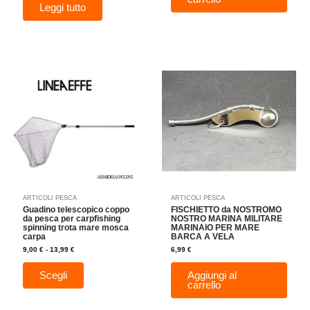
Leggi tutto
Fascia
Questo
di
prodotto
prezzo:
da
ha
9,00 €
a
più
13,99 €
varianti.
Le
opzioni
possono
essere
scelte
nella
ARTICOLI PESCA
ARTICOLI PESCA
pagina
Guadino telescopico coppo
FISCHIETTO da NOSTROMO
del
da pesca per carpfishing
NOSTRO MARINA MILITARE
spinning trota mare mosca
MARINAIO PER MARE
prodotto
carpa
BARCA A VELA
9,00
€
-
13,99
€
6,99
€
Scegli
Aggiungi al
carrello