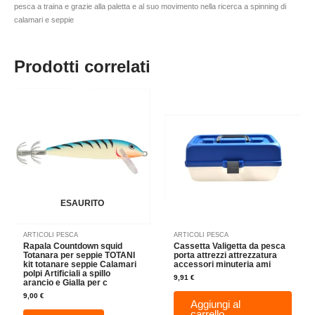
pesca a traina e grazie alla paletta e al suo movimento nella ricerca a spinning di
calamari e seppie
Prodotti correlati
ESAURITO
ARTICOLI PESCA
ARTICOLI PESCA
Rapala Countdown squid
Cassetta Valigetta da pesca
Totanara per seppie TOTANI
porta attrezzi attrezzatura
kit totanare seppie Calamari
accessori minuteria ami
polpi Artificiali a spillo
9,91
€
arancio e Gialla per c
9,00
€
Aggiungi al
carrello