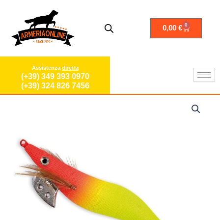
Vai
al
contenuto
0
Carrello
0,00
€
Assistenza
diretta
(+39) 349 393 0970
(+39) 324 826 7456
Totanara
per
seppie
TOTANI
kit
totanare
seppie
Calamari
polpi
Artificiali
a
spillo
arancio