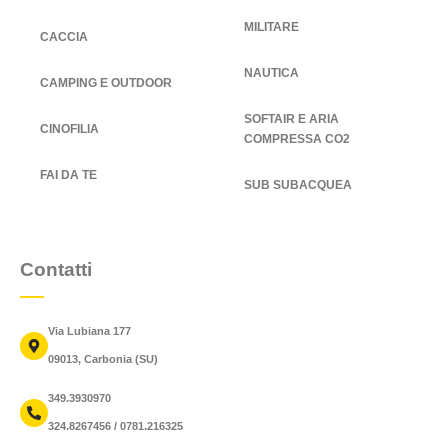
MILITARE
CACCIA
NAUTICA
CAMPING E OUTDOOR
SOFTAIR E ARIA
CINOFILIA
COMPRESSA CO2
FAI DA TE
SUB SUBACQUEA
Contatti
Via Lubiana 177
09013, Carbonia (SU)
349.3930970
324.8267456 / 0781.216325