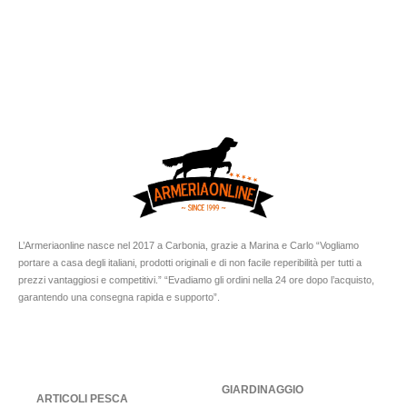
L’Armeriaonline nasce nel 2017 a Carbonia, grazie a Marina e Carlo “Vogliamo
portare a casa degli italiani, prodotti originali e di non facile reperibilità per tutti a
prezzi vantaggiosi e competitivi.” “Evadiamo gli ordini nella 24 ore dopo l’acquisto,
garantendo una consegna rapida e supporto”.
GIARDINAGGIO
ARTICOLI PESCA