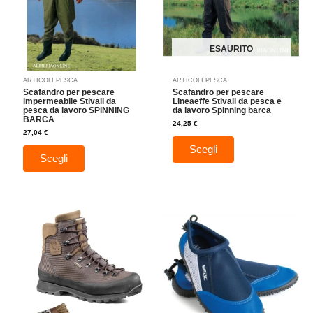
Le
Le
opzioni
opzioni
possono
possono
essere
essere
ESAURITO
scelte
scelte
nella
nella
ARTICOLI PESCA
ARTICOLI PESCA
pagina
pagina
Scafandro per pescare
Scafandro per pescare
del
del
impermeabile Stivali da
Lineaeffe Stivali da pesca e
pesca da lavoro SPINNING
da lavoro Spinning barca
prodotto
prodotto
BARCA
24,25
€
27,04
€
Scegli
Scegli
Fascia
Questo
Questo
di
prodotto
prodotto
prezzo:
da
ha
ha
12,97 €
più
a
più
13,97 €
varianti.
varianti.
Le
Le
opzioni
opzioni
possono
possono