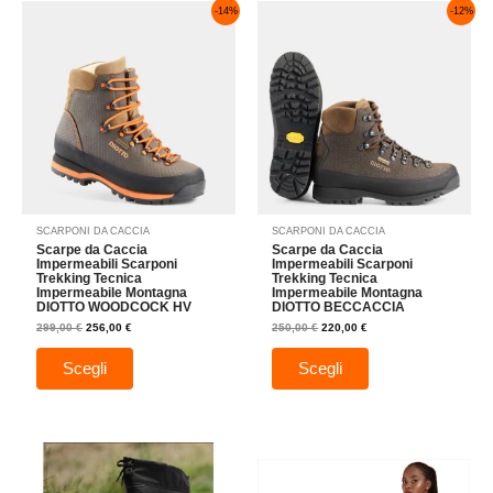
Il
Il
Il
Il
Questo
Questo
-14%
-12%
prezzo
prezzo
prezzo
prezzo
prodotto
prodotto
originale
attuale
originale
attuale
era:
è:
era:
è:
ha
ha
299,00 €.
256,00 €.
250,00 €.
220,00 €.
più
più
varianti.
varianti.
Le
Le
opzioni
opzioni
possono
possono
essere
essere
scelte
scelte
nella
nella
SCARPONI DA CACCIA
SCARPONI DA CACCIA
pagina
pagina
Scarpe da Caccia
Scarpe da Caccia
del
del
Impermeabili Scarponi
Impermeabili Scarponi
Trekking Tecnica
Trekking Tecnica
prodotto
prodotto
Impermeabile Montagna
Impermeabile Montagna
DIOTTO WOODCOCK HV
DIOTTO BECCACCIA
299,00
€
256,00
€
250,00
€
220,00
€
Scegli
Scegli
Questo
Questo
prodotto
prodotto
ha
ha