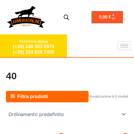
Vai
al
contenuto
0
Carrello
0,00
€
Assistenza
diretta
(+39) 349 393 0970
(+39) 324 826 7456
40
Filtra prodotti
Visualizzazione di 8 risultati