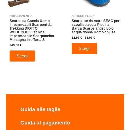
essere
essere
scelte
scelte
nella
nella
ABBIGLIAMENTO
ARTICOLI PESCA
pagina
pagina
Scarpe da Caccia Uomo
Scarpette da mare SEAC per
del
del
Impermeabili Scarponi da
scogli spiaggia Piscina
Trekking DIOTTO
Barca Scarpe antiscivolo
prodotto
prodotto
WOODCOCK Tecnica
acqua donna Uomo chiuse
Impermeabile Scarponcino
12,97
€
-
13,97
€
Montagna in offerta S
249,00
€
Scegli
Scegli
Guida alle taglie
Guida al pagamento