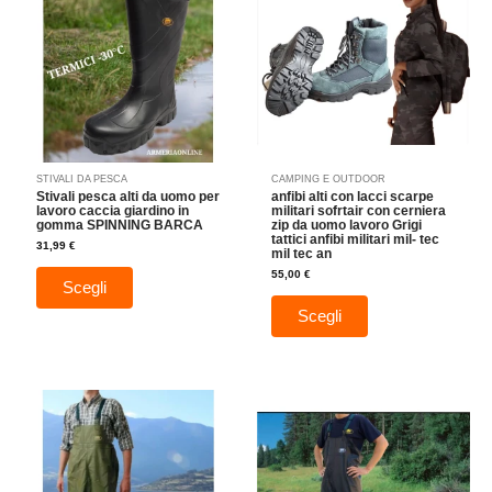
più
più
varianti.
varianti.
Le
Le
opzioni
opzioni
possono
possono
essere
essere
scelte
scelte
nella
nella
STIVALI DA PESCA
CAMPING E OUTDOOR
pagina
pagina
Stivali pesca alti da uomo per
anfibi alti con lacci scarpe
del
del
lavoro caccia giardino in
militari sofrtair con cerniera
gomma SPINNING BARCA
zip da uomo lavoro Grigi
prodotto
prodotto
tattici anfibi militari mil- tec
31,99
€
mil tec an
55,00
€
Scegli
Scegli
Questo
Questo
prodotto
prodotto
ha
ha
più
più
varianti.
varianti.