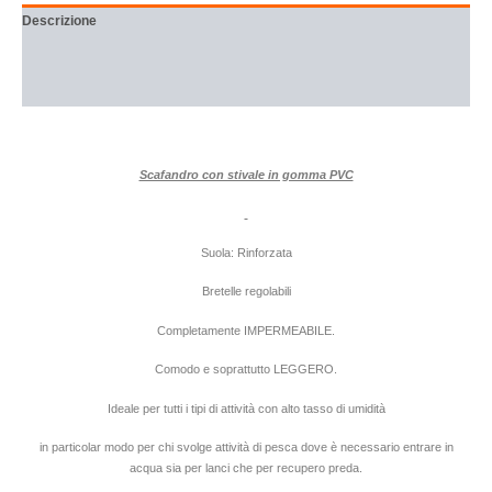
Descrizione
Informazioni aggiuntive
Recensioni (0)
Scafandro con stivale in gomma PVC
Suola: Rinforzata
Bretelle regolabili
Completamente IMPERMEABILE.
Comodo e soprattutto LEGGERO.
Ideale per tutti i tipi di attività con alto tasso di umidità
in particolar modo per chi svolge attività di pesca dove è necessario entrare in
acqua sia per lanci che per recupero preda.