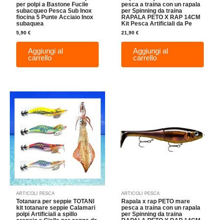
per polpi a Bastone Fucile
pesca a traina con un rapala
subacqueo Pesca Sub Inox
per Spinning da traina
fiocina 5 Punte Acciaio Inox
RAPALA PETO X RAP 14CM
subaquea
Kit Pesca Artificiali da Pe
5,90
€
21,90
€
Aggiungi al
Aggiungi al
carrello
carrello
Questo
prodotto
ha
più
varianti.
Le
opzioni
possono
essere
scelte
nella
ARTICOLI PESCA
ARTICOLI PESCA
pagina
Totanara per seppie TOTANI
Rapala x rap PETO mare
del
kit totanare seppie Calamari
pesca a traina con un rapala
polpi Artificiali a spillo
per Spinning da traina
prodotto