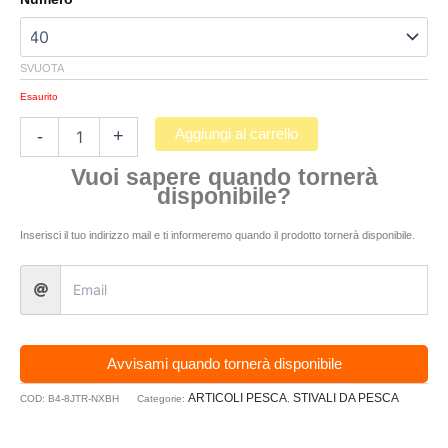
SVUOTA
Esaurito
Aggiungi al carrello
-
+
Vuoi sapere quando tornerà
disponibile?
Inserisci il tuo indirizzo mail e ti informeremo quando il prodotto tornerà disponibile.
Avvisami quando tornerà disponibile
ARTICOLI PESCA
STIVALI DA PESCA
COD:
B4-8JTR-NXBH
Categorie:
,