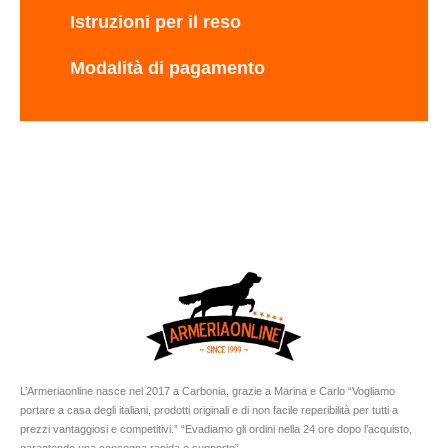
Istruzioni per il reso
Modalità di pagamento
L’Armeriaonline nasce nel 2017 a Carbonia, grazie a Marina e Carlo “Vogliamo
portare a casa degli italiani, prodotti originali e di non facile reperibilità per tutti a
prezzi vantaggiosi e competitivi.” “Evadiamo gli ordini nella 24 ore dopo l’acquisto,
garantendo una consegna rapida e supporto”.