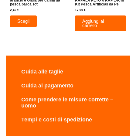
arancio e Gialla per canna da
RAPALA PETO X RAP 14CM
pesca barca Tot
Kit Pesca Artificiali da Pe
2,40
€
17,90
€
Scegli
Aggiungi al
carrello
Guida alle taglie
Guida al pagamento
Come prendere le misure corrette –
uomo
Tempi e costi di spedizione