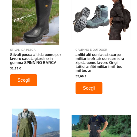
più
più
varianti.
varianti.
Le
Le
opzioni
opzioni
possono
possono
essere
essere
scelte
scelte
nella
nella
STIVALI DA PESCA
CAMPING E OUTDOOR
pagina
pagina
Stivali pesca alti da uomo per
anfibi alti con lacci scarpe
del
del
lavoro caccia giardino in
militari sofrtair con cerniera
gomma SPINNING BARCA
zip da uomo lavoro Grigi
prodotto
prodotto
tattici anfibi militari mil- tec
31,99
€
mil tec an
55,00
€
Scegli
Scegli
Questo
Questo
prodotto
prodotto
ha
ha
più
più
varianti.
varianti.