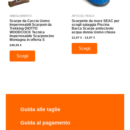
essere
essere
scelte
scelte
nella
nella
ABBIGLIAMENTO
ARTICOLI PESCA
pagina
pagina
Scarpe da Caccia Uomo
Scarpette da mare SEAC per
del
del
Impermeabili Scarponi da
scogli spiaggia Piscina
Trekking DIOTTO
Barca Scarpe antiscivolo
prodotto
prodotto
WOODCOCK Tecnica
acqua donna Uomo chiuse
Impermeabile Scarponcino
12,97
€
-
13,97
€
Montagna in offerta S
249,00
€
Scegli
Scegli
Guida alle taglie
Guida al pagamento