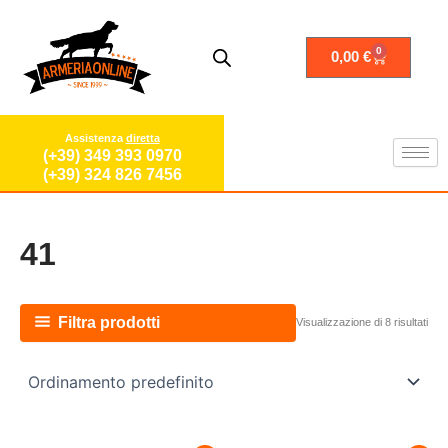
Vai
al
contenuto
0
Carrello
0,00
€
Assistenza
diretta
(+39) 349 393 0970
(+39) 324 826 7456
41
Filtra prodotti
Visualizzazione di 8 risultati