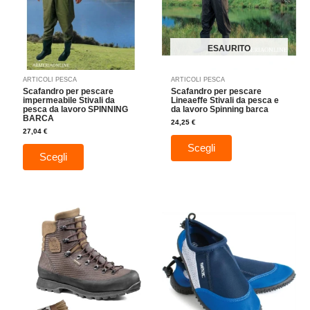
Le
Le
opzioni
opzioni
possono
possono
essere
essere
ESAURITO
scelte
scelte
nella
nella
ARTICOLI PESCA
ARTICOLI PESCA
pagina
pagina
Scafandro per pescare
Scafandro per pescare
del
del
impermeabile Stivali da
Lineaeffe Stivali da pesca e
pesca da lavoro SPINNING
da lavoro Spinning barca
prodotto
prodotto
BARCA
24,25
€
27,04
€
Scegli
Scegli
Fascia
Questo
Questo
di
prodotto
prodotto
prezzo:
da
ha
ha
12,97 €
più
a
più
13,97 €
varianti.
varianti.
Le
Le
opzioni
opzioni
possono
possono