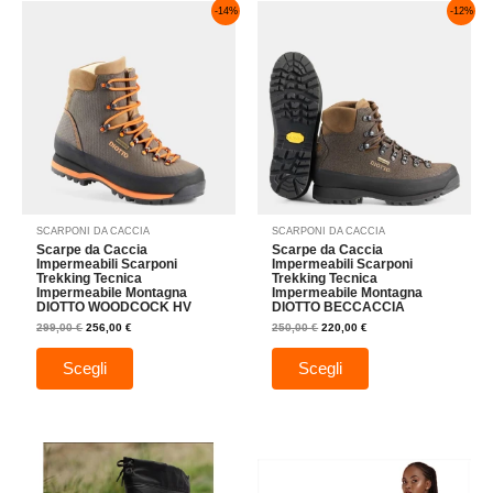
Il
Il
Il
Il
Questo
Questo
-14%
-12%
prezzo
prezzo
prezzo
prezzo
prodotto
prodotto
originale
attuale
originale
attuale
era:
è:
era:
è:
ha
ha
299,00 €.
256,00 €.
250,00 €.
220,00 €.
più
più
varianti.
varianti.
Le
Le
opzioni
opzioni
possono
possono
essere
essere
scelte
scelte
nella
nella
SCARPONI DA CACCIA
SCARPONI DA CACCIA
pagina
pagina
Scarpe da Caccia
Scarpe da Caccia
del
del
Impermeabili Scarponi
Impermeabili Scarponi
Trekking Tecnica
Trekking Tecnica
prodotto
prodotto
Impermeabile Montagna
Impermeabile Montagna
DIOTTO WOODCOCK HV
DIOTTO BECCACCIA
299,00
€
256,00
€
250,00
€
220,00
€
Scegli
Scegli
Questo
Questo
prodotto
prodotto
ha
ha