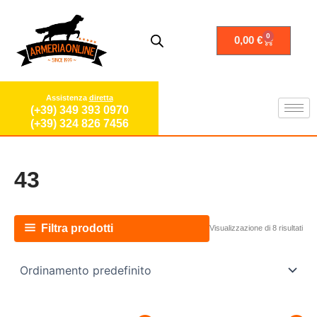
Vai
al
contenuto
0
Carrello
0,00
€
Assistenza
diretta
(+39) 349 393 0970
(+39) 324 826 7456
43
Filtra prodotti
Visualizzazione di 8 risultati