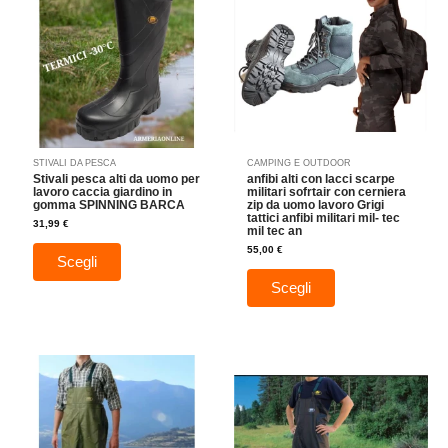
più
più
varianti.
varianti.
Le
Le
opzioni
opzioni
possono
possono
essere
essere
scelte
scelte
nella
nella
STIVALI DA PESCA
CAMPING E OUTDOOR
pagina
pagina
Stivali pesca alti da uomo per
anfibi alti con lacci scarpe
del
del
lavoro caccia giardino in
militari sofrtair con cerniera
gomma SPINNING BARCA
zip da uomo lavoro Grigi
prodotto
prodotto
tattici anfibi militari mil- tec
31,99
€
mil tec an
55,00
€
Scegli
Scegli
Questo
Questo
prodotto
prodotto
ha
ha
più
più
varianti.
varianti.