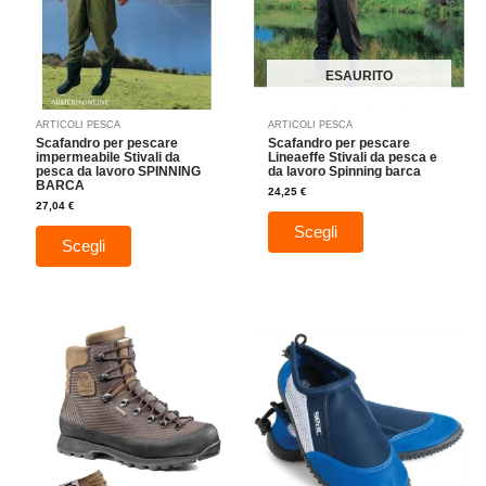
Le
Le
opzioni
opzioni
possono
possono
essere
essere
ESAURITO
scelte
scelte
nella
nella
ARTICOLI PESCA
ARTICOLI PESCA
pagina
pagina
Scafandro per pescare
Scafandro per pescare
del
del
impermeabile Stivali da
Lineaeffe Stivali da pesca e
pesca da lavoro SPINNING
da lavoro Spinning barca
prodotto
prodotto
BARCA
24,25
€
27,04
€
Scegli
Scegli
Fascia
Questo
Questo
di
prodotto
prodotto
prezzo:
da
ha
ha
12,97 €
più
a
più
13,97 €
varianti.
varianti.
Le
Le
opzioni
opzioni
possono
possono