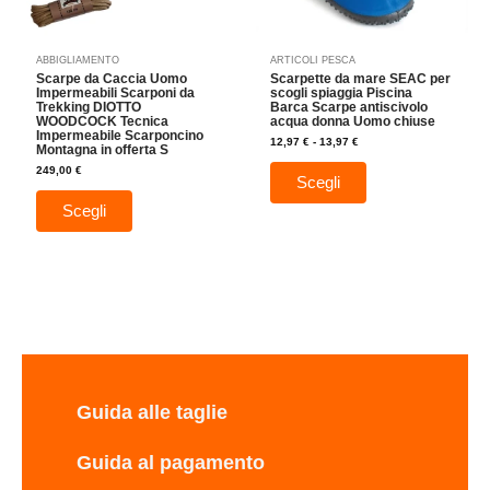
essere
essere
scelte
scelte
nella
nella
ABBIGLIAMENTO
ARTICOLI PESCA
pagina
pagina
Scarpe da Caccia Uomo
Scarpette da mare SEAC per
del
del
Impermeabili Scarponi da
scogli spiaggia Piscina
Trekking DIOTTO
Barca Scarpe antiscivolo
prodotto
prodotto
WOODCOCK Tecnica
acqua donna Uomo chiuse
Impermeabile Scarponcino
12,97
€
-
13,97
€
Montagna in offerta S
249,00
€
Scegli
Scegli
Guida alle taglie
Guida al pagamento