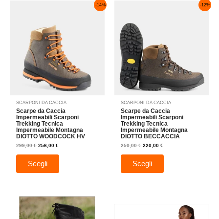
Il
Il
Il
Il
Questo
Questo
-14%
-12%
prezzo
prezzo
prezzo
prezzo
prodotto
prodotto
originale
attuale
originale
attuale
era:
è:
era:
è:
ha
ha
299,00 €.
256,00 €.
250,00 €.
220,00 €.
più
più
varianti.
varianti.
Le
Le
opzioni
opzioni
possono
possono
essere
essere
scelte
scelte
nella
nella
SCARPONI DA CACCIA
SCARPONI DA CACCIA
pagina
pagina
Scarpe da Caccia
Scarpe da Caccia
del
del
Impermeabili Scarponi
Impermeabili Scarponi
Trekking Tecnica
Trekking Tecnica
prodotto
prodotto
Impermeabile Montagna
Impermeabile Montagna
DIOTTO WOODCOCK HV
DIOTTO BECCACCIA
299,00
€
256,00
€
250,00
€
220,00
€
Scegli
Scegli
Questo
Questo
prodotto
prodotto
ha
ha