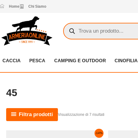
Vai
Home
Chi Siamo
al
contenuto
Products
search
CACCIA
PESCA
CAMPING E OUTDOOR
CINOFILIA
45
Filtra prodotti
Visualizzazione di 7 risultati
Il
Il
Il
Questo
-14%
prezzo
prezzo
prezzo