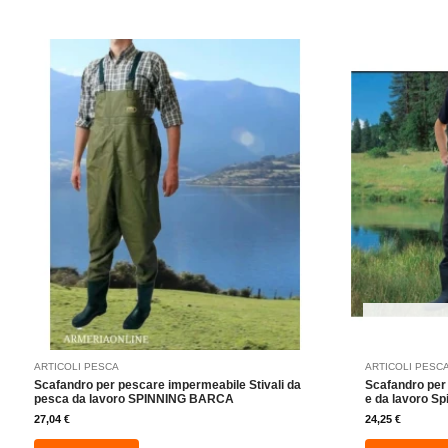
Questo
prodotto
ha
più
varianti.
Le
opzioni
possono
essere
scelte
nella
pagina
del
prodotto
ARTICOLI PESCA
ARTICOLI PESC
Scafandro per pescare impermeabile Stivali da
Scafandro per 
pesca da lavoro SPINNING BARCA
e da lavoro Sp
27,04
€
24,25
€