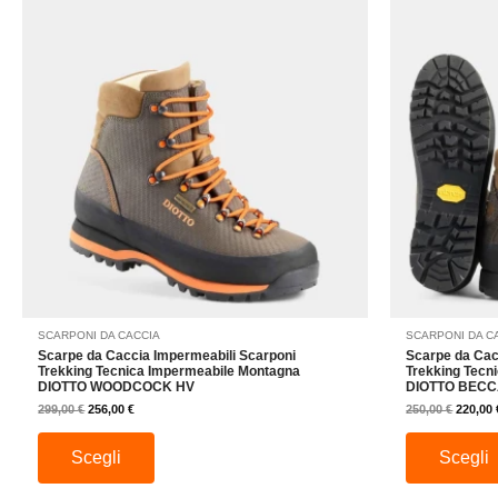
prodotto
originale
attuale
origina
era:
è:
era:
ha
299,00 €.
256,00 €.
250,00 
più
varianti.
Le
opzioni
possono
essere
scelte
nella
pagina
del
prodotto
SCARPONI DA CACCIA
SCARPONI DA C
Scarpe da Caccia Impermeabili Scarponi
Scarpe da Cac
Trekking Tecnica Impermeabile Montagna
Trekking Tecn
DIOTTO WOODCOCK HV
DIOTTO BEC
299,00
€
256,00
€
250,00
€
220,00
Scegli
Scegli