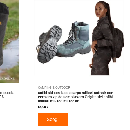
prodotto
ha
più
varianti.
Le
opzioni
possono
essere
scelte
nella
pagina
del
prodotto
CAMPING E OUTDOOR
ro caccia
anfibi alti con lacci scarpe militari sofrtair con
RCA
cerniera zip da uomo lavoro Grigi tattici anfibi
militari mil- tec mil tec an
55,00
€
Scegli