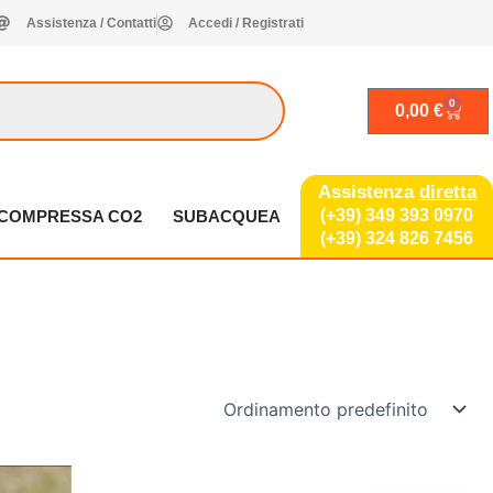
Assistenza / Contatti
Accedi / Registrati
0
Carrel
0,00
€
Assistenza
diretta
(+39) 349 393 0970
A COMPRESSA CO2
SUBACQUEA
(+39) 324 826 7456
Questo