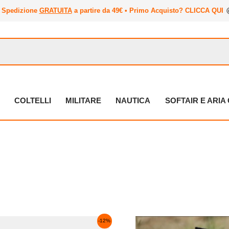
Spedizione
GRATUITA
a partire da 49€ • Primo Acquisto? CLICCA QUI
COLTELLI
MILITARE
NAUTICA
SOFTAIR E ARI
Il
Questo
Questo
-12%
prezzo