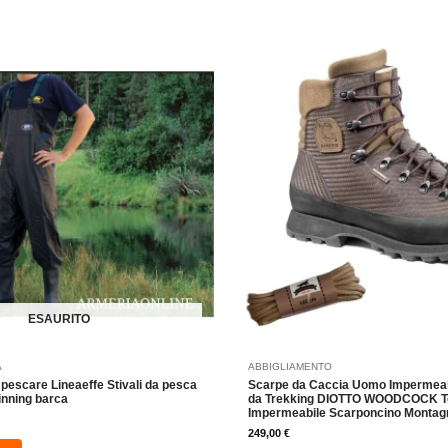
Questo
Questo
prodotto
prodotto
ha
ha
più
più
varianti.
varianti.
Le
Le
opzioni
opzioni
possono
possono
essere
essere
scelte
scelte
nella
nella
pagina
pagina
del
del
ESAURITO
prodotto
prodotto
A
ABBIGLIAMENTO
pescare Lineaeffe Stivali da pesca
Scarpe da Caccia Uomo Impermeab
inning barca
da Trekking DIOTTO WOODCOCK T
Impermeabile Scarponcino Montagna
249,00
€