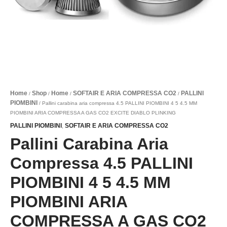
COMPRESSA
A
GAS
CO2
EXCITE
DIABLO
PLINKING
quantità
Home
Shop
Home
SOFTAIR E ARIA COMPRESSA CO2
PALLINI
/
/
/
/
PIOMBINI
/ Pallini carabina aria compressa 4.5 PALLINI PIOMBINI 4 5 4.5 MM
PIOMBINI ARIA COMPRESSA A GAS CO2 EXCITE DIABLO PLINKING
PALLINI PIOMBINI
SOFTAIR E ARIA COMPRESSA CO2
,
Pallini Carabina Aria
Compressa 4.5 PALLINI
PIOMBINI 4 5 4.5 MM
PIOMBINI ARIA
COMPRESSA A GAS CO2