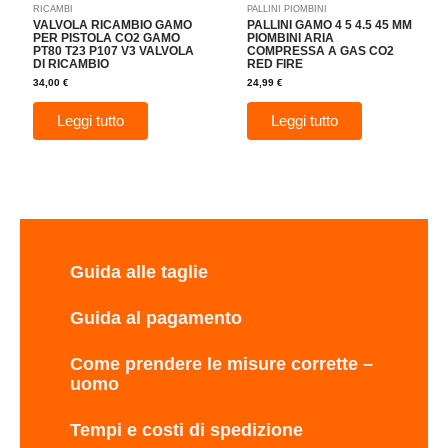
RICAMBI
PALLINI PIOMBINI
VALVOLA RICAMBIO GAMO
PALLINI GAMO 4 5 4.5 45 MM
PER PISTOLA CO2 GAMO
PIOMBINI ARIA
PT80 T23 P107 V3 VALVOLA
COMPRESSA A GAS CO2
DI RICAMBIO
RED FIRE
34,00
€
24,99
€
Leggi tutto
Leggi tutto
Guida alle taglie
Guida al pagamento
Come prendere le misure corrette –
uomo
Tempi e costi di spedizione