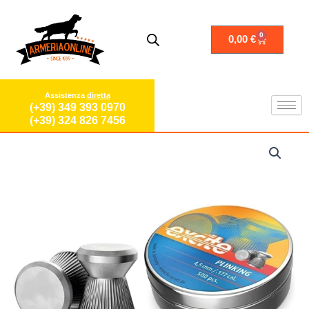
Vai
al
contenuto
0
Carrello
0,00
€
Assistenza
diretta
(+39) 349 393 0970
(+39) 324 826 7456
Pallini
carabina
aria
compressa
4.5
PALLINI
PIOMBINI
4
5
4.5
MM
PIOMBINI
ARIA